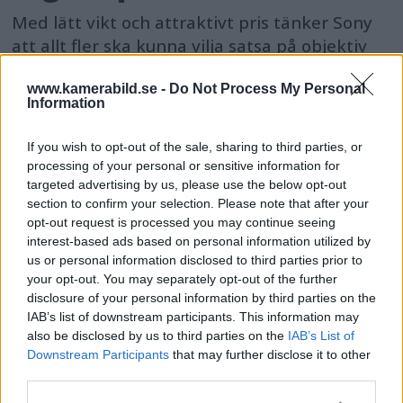
Med lätt vikt och attraktivt pris tänker Sony
att allt fler ska kunna vilja satsa på objektiv
som når långt – och då med ett objektiv som
presterar bra utan att ligga i proffssegmentet.
www.kamerabild.se -
Do Not Process My Personal
Information
If you wish to opt-out of the sale, sharing to third parties, or
processing of your personal or sensitive information for
targeted advertising by us, please use the below opt-out
section to confirm your selection. Please note that after your
opt-out request is processed you may continue seeing
interest-based ads based on personal information utilized by
us or personal information disclosed to third parties prior to
your opt-out. You may separately opt-out of the further
disclosure of your personal information by third parties on the
IAB’s list of downstream participants. This information may
also be disclosed by us to third parties on the
IAB’s List of
Downstream Participants
that may further disclose it to other
third parties.
Sociala medier tidigt ger