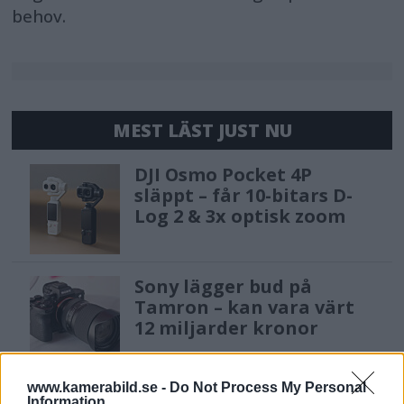
behov.
MEST LÄST JUST NU
DJI Osmo Pocket 4P
släppt – får 10-bitars D-
Log 2 & 3x optisk zoom
Sony lägger bud på
Tamron – kan vara värt
12 miljarder kronor
www.kamerabild.se -
Do Not Process My Personal
F3 Foto – Sveriges nya
Information