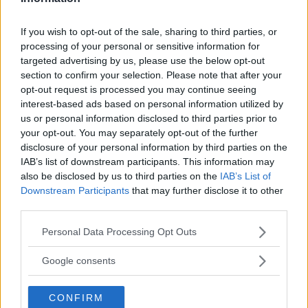
fotodagar till Göteborg,
Lund & Stockholm
If you wish to opt-out of the sale, sharing to third parties, or
processing of your personal or sensitive information for
targeted advertising by us, please use the below opt-out
section to confirm your selection. Please note that after your
Sony FE 100-400mm F5,6-8
opt-out request is processed you may continue seeing
OSS – lätt telezoom för
interest-based ads based on personal information utilized by
fågel, sport & natur
us or personal information disclosed to third parties prior to
your opt-out. You may separately opt-out of the further
disclosure of your personal information by third parties on the
IAB’s list of downstream participants. This information may
Anna W Thorbjörnsson –
also be disclosed by us to third parties on the
IAB’s List of
naket med integritet
Downstream Participants
that may further disclose it to other
third parties.
Please note that this website/app uses one or more Google
Personal Data Processing Opt Outs
services and may gather and store information including but
Sony RX10 V – ny
not limited to your visit or usage behaviour. You may click to
Google consents
superzoom med 24–
grant or deny consent to Google and its third-party tags to
600mm & AI-autofokus
use your data for below specified purposes in below Google
CONFIRM
consent section.