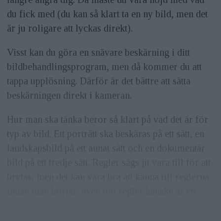
du fick med (du kan så klart ta en ny bild, men det
är ju roligare att lyckas direkt).
Visst kan du göra en snävare beskärning i ditt
bildbehandlingsprogram, men då kommer du att
tappa upplösning. Därför är det bättre att sätta
beskärningen direkt i kameran.
Hur man ska tänka beror så klart på vad det är för
typ av bild. Ett porträtt ska beskäras på ett sätt, en
landskapsbild på ett annat sätt och en dokumentär
bild på ett tredje sätt. Regler sägs ju vara till för att
brytas, men det kan vara bra att känna till reglerna
innan man börjar, även om regler kanske är ett
starkt ord.