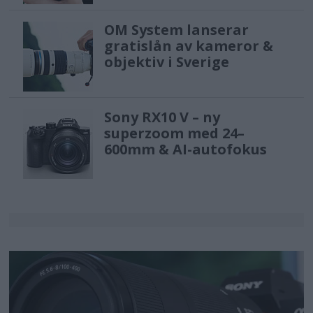
OM System lanserar
gratislån av kameror &
objektiv i Sverige
Sony RX10 V – ny
superzoom med 24–
600mm & AI-autofokus