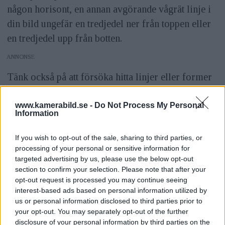
någon horisont, en annan avgörande vågrät linje i
din bild ungefär en tredjedel ner från toppen eller
en tredjedel upp från botten.
ANNONS
Tänk också på att försöka hitta linjer eller former
som lockar betraktaren in i bilden. Undvik sådant
som leder betraktaren ut ur bilden. Exempel på
www.kamerabild.se -
Do Not Process My Personal
Information
sådana linjer kan vara grenar, färgfält, vägar, vad
som helst egentligen som bildar ett mönster som
If you wish to opt-out of the sale, sharing to third parties, or
går att följa inåt i bilden.
processing of your personal or sensitive information for
targeted advertising by us, please use the below opt-out
section to confirm your selection. Please note that after your
opt-out request is processed you may continue seeing
interest-based ads based on personal information utilized by
us or personal information disclosed to third parties prior to
your opt-out. You may separately opt-out of the further
disclosure of your personal information by third parties on the