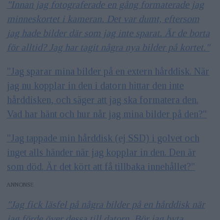
"Innan jag fotograferade en gång formaterade jag
minneskortet i kameran. Det var dumt, eftersom
jag hade bilder där som jag inte sparat. Är de borta
för alltid? Jag har tagit några nya bilder på kortet."
"Jag sparar mina bilder på en extern hårddisk. När
jag nu kopplar in den i datorn hittar den inte
hårddisken, och säger att jag ska formatera den.
Vad har hänt och hur når jag mina bilder på den?"
"Jag tappade min hårddisk (ej SSD) i golvet och
inget alls händer när jag kopplar in den. Den är
som död. Är det kört att få tillbaka innehållet?"
ANNONS
"Jag fick läsfel på några bilder på en hårddisk när
jag förde över dessa till datorn. Bör jag byta