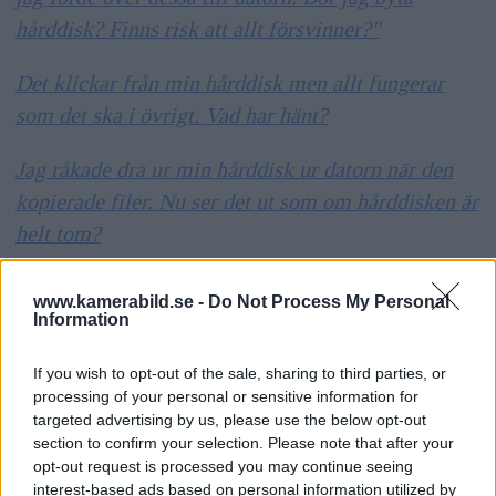
hårddisk? Finns risk att allt försvinner?"
Det klickar från min hårddisk men allt fungerar
som det ska i övrigt. Vad har hänt?
Jag råkade dra ur min hårddisk ur datorn när den
kopierade filer. Nu ser det ut som om hårddisken är
helt tom?
Vi hade åska och datorn gick då sönder. Hårddisken
www.kamerabild.se -
Do Not Process My Personal
går inte att läsa från en annan dator. Går något att
Information
göra åt saken?
If you wish to opt-out of the sale, sharing to third parties, or
ANNONS
processing of your personal or sensitive information for
targeted advertising by us, please use the below opt-out
Jag la undan en bildarkivs-hårddisk med bilder för
section to confirm your selection. Please note that after your
runt tio år sedan. Nu när jag tar fram den och ska
opt-out request is processed you may continue seeing
interest-based ads based on personal information utilized by