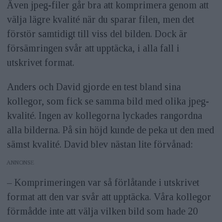
Även jpeg-filer går bra att komprimera genom att
välja lägre kvalité när du sparar filen, men det
förstör samtidigt till viss del bilden. Dock är
försämringen svår att upptäcka, i alla fall i
utskrivet format.
Anders och David gjorde en test bland sina
kollegor, som fick se samma bild med olika jpeg-
kvalité. Ingen av kollegorna lyckades rangordna
alla bilderna. På sin höjd kunde de peka ut den med
sämst kvalité. David blev nästan lite förvånad:
ANNONS
– Komprimeringen var så förlåtande i ut­skrivet
format att den var svår att upptäcka. Våra kollegor
förmådde inte att välja vilken bild som hade 20