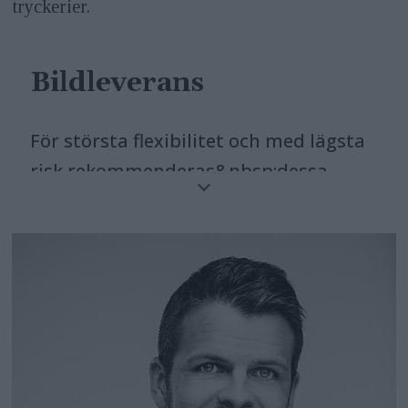
tryckerier.
Bildleverans
För största flexibilitet och med lägsta
risk rekommenderas&nbsp;dessa
generella inställningar&nbsp;vid
leverans av bilder:
Färgrymd
: sRGB.
Filformat:
Jpeg med en kvalité på 80
procent.
Upplösning:
Maxupplösning, det vill