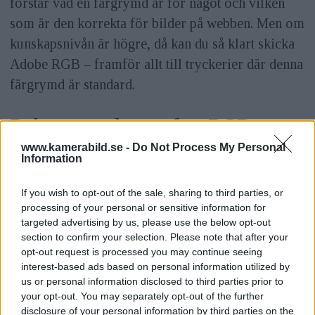
förstår vad en färgrymd är för något och vilken
som är den korrekta för bilder på webben. Men om
kunskapsnivån är högre, då kan du så klart skicka
Adobe RGB – framför allt till tryckerier där denna
färgrymd är standard.
Rekommenderar ofta sRGB
www.kamerabild.se -
Do Not Process My Personal
Börjar det snurra i ditt huvud redan nu? Vi tar det
Information
från början och förklarar detta med färgrymd:
If you wish to opt-out of the sale, sharing to third parties, or
ANNONS
processing of your personal or sensitive information for
targeted advertising by us, please use the below opt-out
Ditt öga kan se ett visst antal färger, men digitala
section to confirm your selection. Please note that after your
enheter som skärmar och skrivare klarar inte av att
opt-out request is processed you may continue seeing
interest-based ads based on personal information utilized by
återge alla dessa färger. De kan med andra ord visa
us or personal information disclosed to third parties prior to
en mindre färgrymd. Dessutom har digitala enheter
your opt-out. You may separately opt-out of the further
disclosure of your personal information by third parties on the
olika grundfärger, vilket innebär att 100 procent