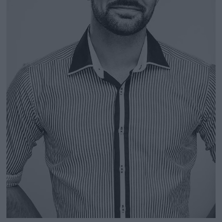
säga så många pixlar du har i bilden.
Skärpa:
Skärmskärpa med in­
ställningen standard (i Lightroom).
Metadata:
Bifoga infor­mation om
upphovsrätt och kontakt­uppgifter.