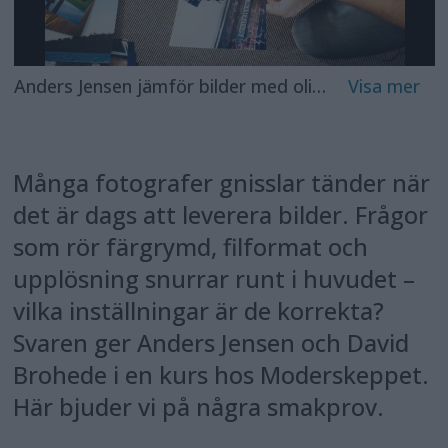
Anders Jensen jämför bilder med olika jpeg-kvalité, och har svårt att rangordna dem. Komprimeringen är så förlåtande i utskrivet format att den är svår att upptäcka. Foto: David Brohede
Många fotografer gnisslar tänder när
det är dags att leverera bilder. Frågor
som rör färgrymd, filformat och
upplösning snurrar runt i huvudet –
vilka inställningar är de korrekta?
Svaren ger Anders Jensen och David
Brohede i en kurs hos Moderskeppet.
Här bjuder vi på några smakprov.