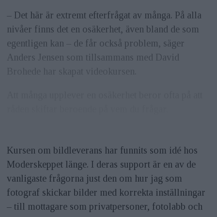
– Det här är extremt efterfrågat av många. På alla
nivåer finns det en osäkerhet, även bland de som
egentligen kan – de får också pro­blem, säger
Anders Jensen som tillsammans med David
Brohede har skapat videokursen.
Att många upplever en osäkerhet beror ofta på att
råden skiftar beroende på vem du frågar.
Kursen om bildleverans har funnits som idé hos
Moderskeppet länge. I deras support är en av de
vanligaste frågorna just den om hur jag som
fotograf skickar bilder med korrekta inställningar
– till mottagare som privatpersoner, fotolabb och