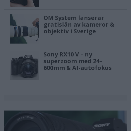
OM System lanserar
gratislån av kameror &
objektiv i Sverige
Sony RX10 V – ny
superzoom med 24–
600mm & AI-autofokus