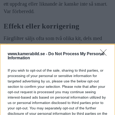
ett uppdrag eller liknande är kanske inte så smart.
Var förberedd.
Effekt eller korrigering
Färgfilter säljs ofta som två olika kit, dels med
sådana som vi har nämnt ovan, alltså filter som
används för att korrigera blixtljuset så att det
www.kamerabild.se -
Do Not Process My Personal
Information
matchar andra ljuskällor.
If you wish to opt-out of the sale, sharing to third parties, or
processing of your personal or sensitive information for
targeted advertising by us, please use the below opt-out
section to confirm your selection. Please note that after your
opt-out request is processed you may continue seeing
interest-based ads based on personal information utilized by
us or personal information disclosed to third parties prior to
your opt-out. You may separately opt-out of the further
disclosure of your personal information by third parties on the