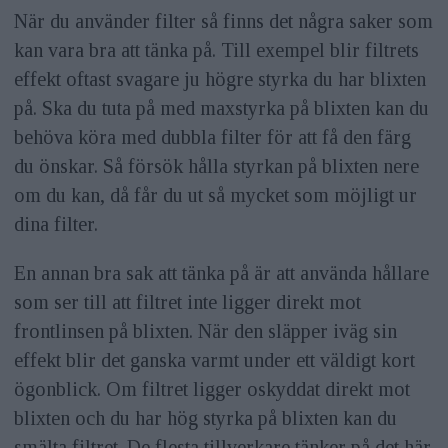
När du använder filter så finns det några saker som
kan vara bra att tänka på. Till exempel blir filtrets
effekt oftast svagare ju högre styrka du har blixten
på. Ska du tuta på med maxstyrka på blixten kan du
behöva köra med dubbla filter för att få den färg
du önskar. Så försök hålla styrkan på blixten nere
om du kan, då får du ut så mycket som möjligt ur
dina filter.
En annan bra sak att tänka på är att använda hållare
som ser till att filtret inte ligger direkt mot
frontlinsen på blixten. När den släpper iväg sin
effekt blir det ganska varmt under ett väldigt kort
ögonblick. Om filtret ligger oskyddat direkt mot
blixten och du har hög styrka på blixten kan du
smälta filtret. De flesta tillverkare tänker på det här