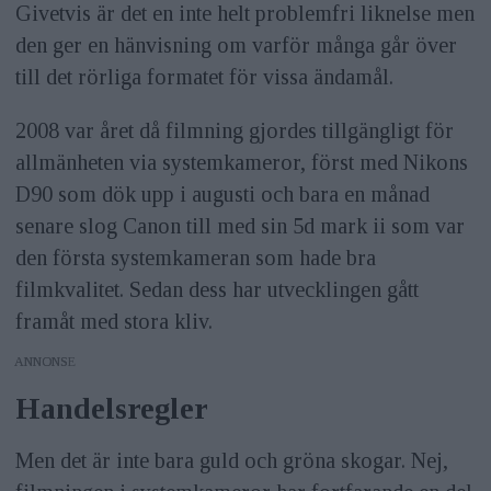
Givetvis är det en inte helt problemfri liknelse men
den ger en hänvisning om varför många går över
till det rörliga formatet för vissa ändamål.
2008 var året då filmning gjordes tillgängligt för
allmänheten via systemkameror, först med Nikons
D90 som dök upp i augusti och bara en månad
senare slog Canon till med sin 5d mark ii som var
den första systemkameran som hade bra
filmkvalitet. Sedan dess har utvecklingen gått
framåt med stora kliv.
ANNONS
Handelsregler
Men det är inte bara guld och gröna skogar. Nej,