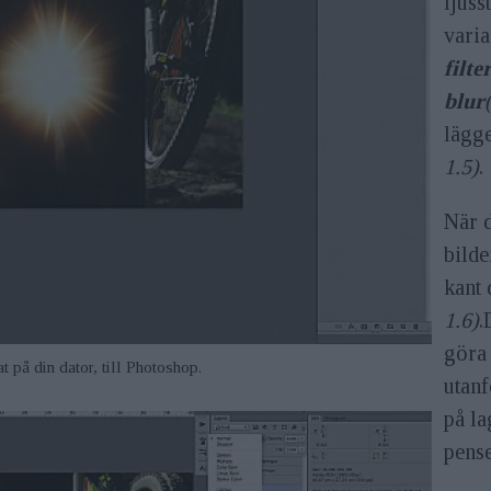
ljuss
varia
filte
blur
lägg
1.5)
.
När d
bilde
kant 
1.6)
.
göra 
t på din dator, till Photoshop.
utanf
på l
pense