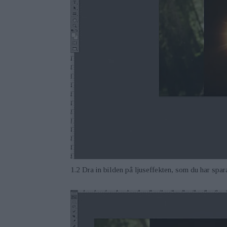
1.2 Dra in bilden på ljuseffekten, som du har spara