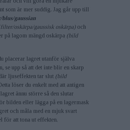
trålar och vill göra en mjukare
nt som är mer suddig. Jag går upp till
r/blus/gaussian
(filter/oskärpa/gaussisk oskärpa)
och
er på lagom mängd oskärpa
(bild
u placerar lagret utanför själva
n, se upp så att det inte blir en skarp
där ljuseffekten tar slut
(bild
Detta löser du enkelt med att antigen
lagret ännu större så den slutar
ör bilden eller lägga på en lagermask
agret och måla med en mjuk svart
l för att tona ut effekten.