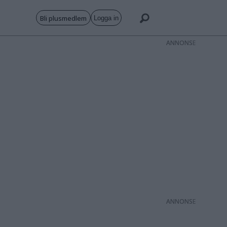
Bli plusmedlem
Logga in
ANNONS
ANNONS