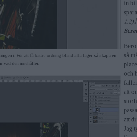
in bi
spara
1.2)
.
Scre
Beroe
så må
ingen i. För att få bättre ordning bland alla lager så skapa en
r vad den innehåller.
place
och h
falle
att o
storl
pass
att d
Jag t