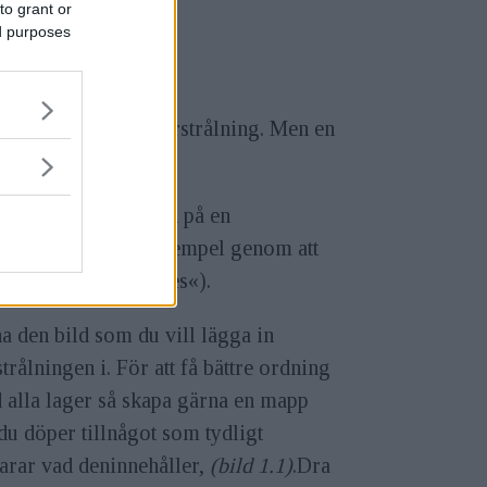
to grant or
ed purposes
toshops egna linsöverstrålning. Men en
ett är att hitta en bild på en
verstrålning (till exempel genom att
a på »free sun flares«).
 den bild som du vill lägga in
trålningen i. För att få bättre ordning
 alla lager så skapa gärna en mapp
u döper tillnågot som tydligt
arar vad deninnehåller,
(bild 1.1)
.Dra