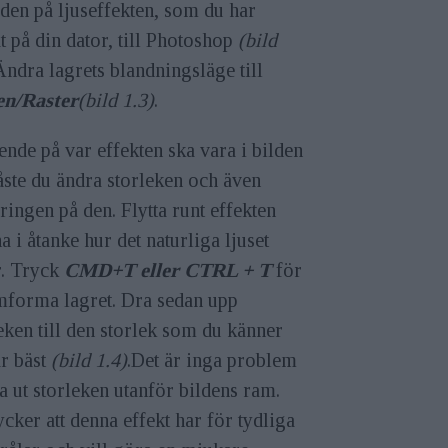
lden på ljuseffekten, som du har
t på din dator, till Photoshop
(bild
Ändra lagrets blandningsläge till
en/Raster
(bild 1.3)
.
nde på var effekten ska vara i bilden
ste du ändra storleken och även
ringen på den. Flytta runt effekten
a i åtanke hur det naturliga ljuset
r. Tryck
CMD+T eller CTRL + T
för
mforma lagret. Dra sedan upp
eken till den storlek som du känner
ar bäst
(bild 1.4)
.Det är inga problem
ra ut storleken utanför bildens ram.
ycker att denna effekt har för tydliga