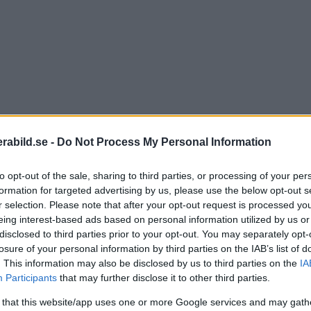
abild.se -
Do Not Process My Personal Information
to opt-out of the sale, sharing to third parties, or processing of your per
formation for targeted advertising by us, please use the below opt-out s
r selection. Please note that after your opt-out request is processed y
eing interest-based ads based on personal information utilized by us or
som går att använda gratis. Prova att söka på »Free dus
disclosed to third parties prior to your opt-out. You may separately opt-
losure of your personal information by third parties on the IAB’s list of
. This information may also be disclosed by us to third parties on the
IA
Participants
that may further disclose it to other third parties.
ll med försiktighet så de inte tar över och ser onaturli
 that this website/app uses one or more Google services and may gath
l med balans så kan de verkligen göra gott för en bild.