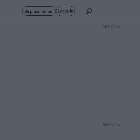
Bli plusmedlem
Logga in
ANNONS
ANNONS