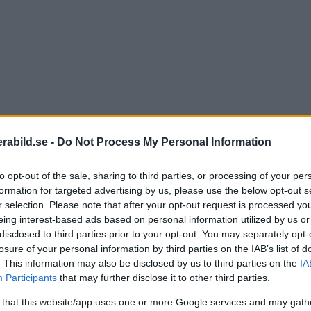
abild.se -
Do Not Process My Personal Information
to opt-out of the sale, sharing to third parties, or processing of your per
formation for targeted advertising by us, please use the below opt-out s
r selection. Please note that after your opt-out request is processed y
eing interest-based ads based on personal information utilized by us or
disclosed to third parties prior to your opt-out. You may separately opt-
oakademin upp tre objektivsorter och förklarar hur du 
losure of your personal information by third parties on the IAB’s list of
. This information may also be disclosed by us to third parties on the
IA
Participants
that may further disclose it to other third parties.
 that this website/app uses one or more Google services and may gath