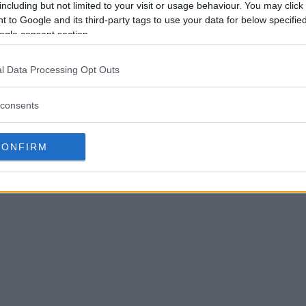
including but not limited to your visit or usage behaviour. You may click 
 to Google and its third-party tags to use your data for below specifi
Mer om att välja objektiv
.
ogle consent section.
l Data Processing Opt Outs
consents
CONFIRM