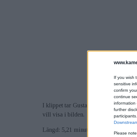
www.kamer
If you wish 
sensitive in
confirm you
continue se
information 
I klippet tar Gustaf och David på Fot
further disc
vill visa i bilden.
participants
Downstream 
Längd: 5,21 minuter.
Please note