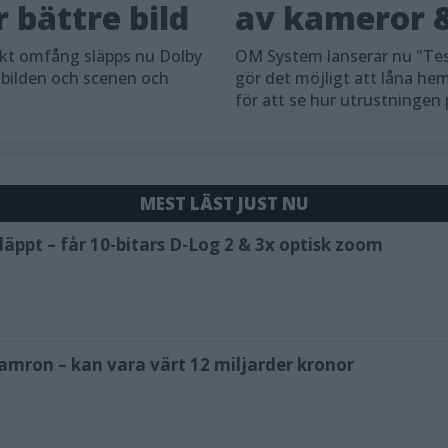
 bättre bild
av kameror &
skt omfång släpps nu Dolby
OM System lanserar nu "Tes
 bilden och scenen och
gör det möjligt att låna h
för att se hur utrustningen
MEST LÄST JUST NU
äppt – får 10-bitars D-Log 2 & 3x optisk zoom
amron – kan vara värt 12 miljarder kronor