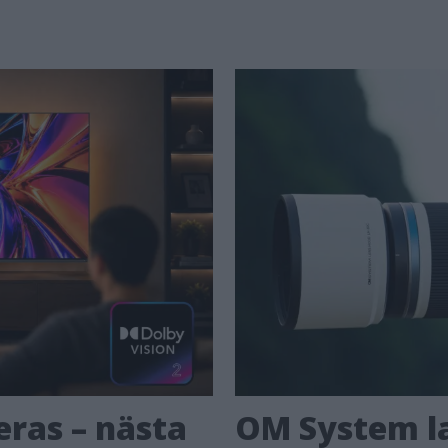
eras – nästa
OM System la