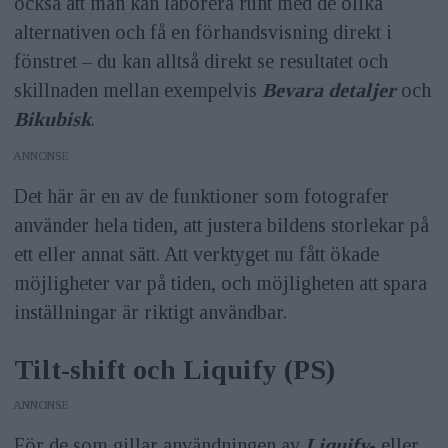
också att man kan laborera runt med de olika
alternativen och få en förhandsvisning direkt i
fönstret – du kan alltså direkt se resultatet och
skillnaden mellan exempelvis
Bevara detaljer
och
Bikubisk
.
ANNONS
Det här är en av de funktioner som fotografer
använder hela tiden, att justera bildens storlekar på
ett eller annat sätt. Att verktyget nu fått ökade
möjligheter var på tiden, och möjligheten att spara
inställningar är riktigt användbar.
Tilt-shift och Liquify (PS)
ANNONS
För de som gillar användningen av
Liquify
- eller