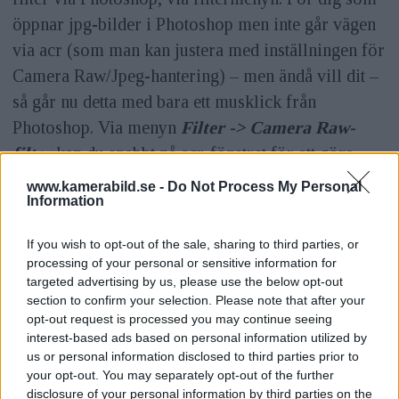
öppnar jpg-bilder i Photoshop men inte går vägen
via acr (som man kan justera med inställningen för
Camera Raw/Jpeg-hantering) – men ändå vill dit –
så går nu detta med bara ett musklick från
Photoshop. Via menyn
Filter -> Camera Raw-
filter
kan du snabbt nå acr-fönstret för att göra
justeringar i bilden där. Smidigt och snabbt att gå
www.kamerabild.se -
Do Not Process My Personal
Information
den vägen alltså.
ANNONS
If you wish to opt-out of the sale, sharing to third parties, or
processing of your personal or sensitive information for
Samma sak gäller förstås också om du öppnar
targeted advertising by us, please use the below opt-out
råfiler i acr, gör ändringar och öppnar bilden i
section to confirm your selection. Please note that after your
opt-out request is processed you may continue seeing
Photoshop, men vill tillbaka till acr. Däremot
interest-based ads based on personal information utilized by
måste du komma ihåg att de ändringar du gör i acr
us or personal information disclosed to third parties prior to
blir permanenta för bilden så länge du inte öppnat
your opt-out. You may separately opt-out of the further
disclosure of your personal information by third parties on the