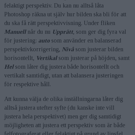
felaktigt perspektiv. Du kan nu alltså låta
Photoshop räkna ut själv hur bilden ska bli för att
du ska få rätt perspektivvisning. Under fliken
Manuell
når du nu
Upprätt
, som ger dig fyra val
för justering:
auto
som använder en balanserad
perspektivkorrigering,
Nivå
som justerar bilden
horisontellt,
Vertikal
som justerar på höjden, samt
Hel
som låter dig justera både horisontellt och
vertikalt samtidigt, utan att balansera justeringen
för respektive håll.
Att kunna välja de olika inställningarna låter dig
alltså justera utefter syfte (du kanske inte vill
justera hela perspektivet) men ger dig samtidigt
möjligheten att justera ett perspektiv som är både
felfotograferat eller felaktigt på grund av linsfel.