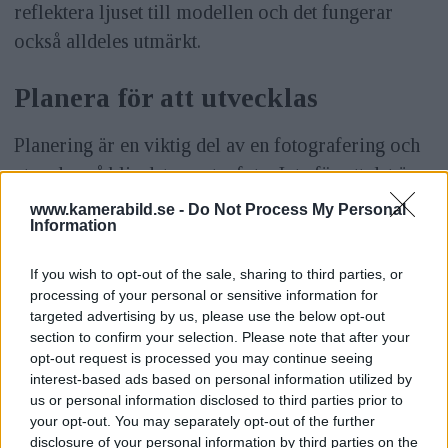
reflektera ljuset till modellen och det fungerar
också alldeles utmärkt.
Planera för att utvecklas
Planering är en viktig del av en fotografering och
utan den så blir det spontanfoto. Inte för att det är
något fel på något sätt men att planera sin bild,
www.kamerabild.se -
Do Not Process My Personal
Information
utföra fotograferingen och sedan se att resultatet
blev som du hade tänkt är otroligt stimulerande
If you wish to opt-out of the sale, sharing to third parties, or
och lyckas du med detta är du ett steg närmare att
processing of your personal or sensitive information for
targeted advertising by us, please use the below opt-out
kalla dig professionell fotograf.
section to confirm your selection. Please note that after your
opt-out request is processed you may continue seeing
Tre fotoelever berättar
interest-based ads based on personal information utilized by
us or personal information disclosed to third parties prior to
ANNONS
your opt-out. You may separately opt-out of the further
disclosure of your personal information by third parties on the