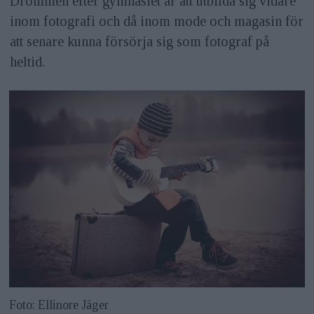
Drömmen efter gymnasiet är att utbilda sig vidare
inom fotografi och då inom mode och magasin för
att senare kunna försörja sig som fotograf på
heltid.
Foto: Ellinore Jäger