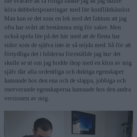
lite svårare att få roliga tänkte jag att jag skulle
köra dubbelexponeringar med lite konfliktkänslor.
Man kan se det som en lek med det faktum att jag
ofta har svårt att bestämma mig för saker. Men
också spela lite på det här med att de flesta har
sidor som de själva inte är så nöjda med. Så för att
förtydliga det i bilderna föreställde jag hur det
skulle se ut om jag bodde ihop med en klon av mig
själv där alla ordentliga och duktiga egenskaper
hamnade hos den ena och de slappa, jobbiga och
enerverande egenskaperna hamnade hos den andra
versionen av mig.