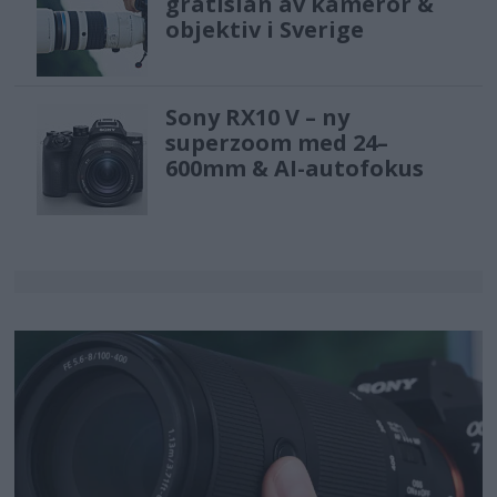
gratislån av kameror &
objektiv i Sverige
Sony RX10 V – ny
superzoom med 24–
600mm & AI-autofokus