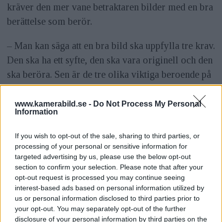
kräver den mer vane betraktaren bilder med en bra
berättelse som berör.
– Man kan säga att en bra bild ska uppfylla tre krav.
Den ska ha ett syfte, den ska vara originell och den
ska beröra. Sen är de tre olika viktiga beroende på
vad det är för typ av bild, menar Ralf.
www.kamerabild.se -
Do Not Process My Personal
ANNONS
Information
Med syfte menar han att allting du gör med bilden,
If you wish to opt-out of the sale, sharing to third parties, or
från det att du väljer utsnitt tills dess att du
processing of your personal or sensitive information for
redigerar, varje beslut ska ha ett syfte. Du ska
targeted advertising by us, please use the below opt-out
section to confirm your selection. Please note that after your
kunna rättfärdiga varför du gör som du gör. Att
opt-out request is processed you may continue seeing
bilderna ska vara originella är helt enkelt för att du
interest-based ads based on personal information utilized by
ska försöka göra något annorlunda. Om du
us or personal information disclosed to third parties prior to
your opt-out. You may separately opt-out of the further
fotograferar ett vanligt motiv kanske du ska göra
disclosure of your personal information by third parties on the