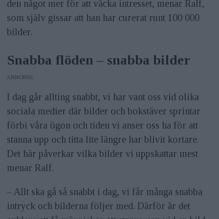
den något mer för att väcka intresset, menar Ralf,
som själv gissar att han har curerat runt 100 000
bilder.
Snabba flöden – snabba bilder
ANNONS
I dag går allting snabbt, vi har vant oss vid olika
sociala medier där bilder och bokstäver sprintar
förbi våra ögon och tiden vi anser oss ha för att
stanna upp och titta lite längre har blivit kortare.
Det här påverkar vilka bilder vi uppskattar mest
menar Ralf.
– Allt ska gå så snabbt i dag, vi får många snabba
intryck och bilderna följer med. Därför är det