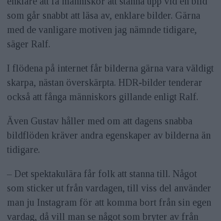
enklare att få människor att stanna upp vid en bild
som går snabbt att läsa av, enklare bilder. Gärna
med de vanligare motiven jag nämnde tidigare,
säger Ralf.
I flödena på internet får bilderna gärna vara väldigt
skarpa, nästan överskärpta. HDR-bilder tenderar
också att fånga människors gillande enligt Ralf.
Även Gustav håller med om att dagens snabba
bildflöden kräver andra egenskaper av bilderna än
tidigare.
– Det spektakulära får folk att stanna till. Något
som sticker ut från vardagen, till viss del använder
man ju Instagram för att komma bort från sin egen
vardag, då vill man se något som bryter av från