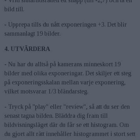
- Vrid slutartidsratten ett snäpp (till -2,7) och ta en
bild till.
- Upprepa tills du nått exponeringen +3. Det blir
sammanlagt 19 bilder.
4. UTVÄRDERA
- Nu har du alltså på kamerans minneskort 19
bilder med olika exponeringar. Det skiljer ett steg
på exponeringsskalan mellan varje exponering,
vilket motsvarar 1/3 bländarsteg.
- Tryck på "play" eller "review", så att du ser den
senast tagna bilden. Bläddra dig fram till
bildvisningsläget där du får se ett histogram. Om
du gjort allt rätt innehåller histogrammet i stort sett