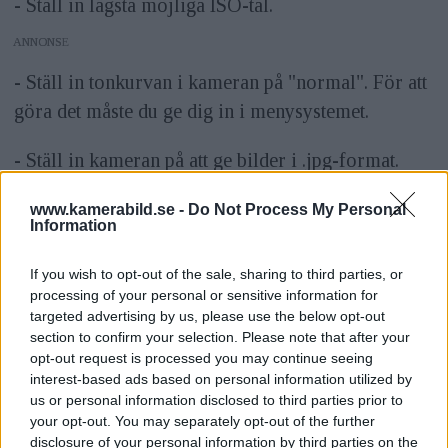
- Ställ in lägsta möjliga ISO-tal.
ANNONS
- Ställ in tonkurvan i kameran på "normal". För att
göra det måste du ge dig in i menysystemet.
- Ställ in kameran på att ge bilder i .jpg-format.
Råformat behövs inte för den här övningen.
www.kamerabild.se -
Do Not Process My Personal
Information
- Välj spotmätning som ljusmätningsmetod.
If you wish to opt-out of the sale, sharing to third parties, or
- Ställ in kameran så att den exponerar i tredjedels
processing of your personal or sensitive information for
bländarsteg och inte i halva (om det är möjligt på
targeted advertising by us, please use the below opt-out
section to confirm your selection. Please note that after your
din modell).
opt-out request is processed you may continue seeing
interest-based ads based on personal information utilized by
2. FÖRBERED FOTOGRAFERINGEN
us or personal information disclosed to third parties prior to
your opt-out. You may separately opt-out of the further
- Hitta ett medelgrått motiv, gärna utan färgton. Det
disclosure of your personal information by third parties on the