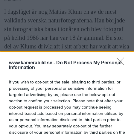
I dagsläget är nog Mattias Klum en av de mest
välkända svenska naturfotograferna. Han började
sin fotografiska bana i tonåren och blev fotograf
på heltid 1986 när han var 18 år gammal. En stor
del av Klums drivkraft i sitt arbete har varit att visa
vilken fantastisk värld vi lever i och att det finns
www.kamerabild.se -
Do Not Process My Personal
mycket kvar att rädda, trots att människans rovdrift
Information
har utplånat många arter och områden. Klum var
den första svensken att få sin bild som omslag på
If you wish to opt-out of the sale, sharing to third parties, or
processing of your personal or sensitive information for
tidningen National Geographic 1997, han var
targeted advertising by us, please use the below opt-out
också en av tidningens yngsta fotografer. Klum har
section to confirm your selection. Please note that after your
gett ut tolv böcker och den trettonde, som är ännu
opt-out request is processed you may continue seeing
interest-based ads based on personal information utilized by
ett samarbete med Johan Rockström, kommer att
us or personal information disclosed to third parties prior to
landa i bokaffärerna i mars 2015. Förutom att
your opt-out. You may separately opt-out of the further
disclosure of your personal information by third parties on the
arbeta som stillbildsfotograf har Klum gjort ett