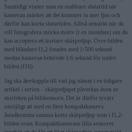
Samtidigt vinner man en snabbare slutartid när
kameran märker att det kommer in mer ljus och
därför kan korta slutartiden. Alltså utmärkt när du
vill fotografera mörka motiv (t ex inomhus) om du
kan acceptera ett kortare skärpedjup. Övre bilden
med bländare f1,2 fotades med 1/500 sekund
medan kameran behövde 1/6 sekund för undre
bilden (f16).
Jag ska återkoppla till vad jag nämnt i en tidigare
artikel i serien – skärpedjupet påverkas även av
storleken på bildsensorn. Det är därför tyvärr
omöjligt att med en liten kompaktkamera
åstadkomma samma korta skärpedjup som i f1,2-
bilden ovan. Kompaktkamerans lilla sensorer
innebär att du får ett ökat skärpedjup automatiskt,