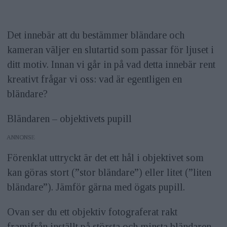
Det innebär att du bestämmer bländare och
kameran väljer en slutartid som passar för ljuset i
ditt motiv. Innan vi går in på vad detta innebär rent
kreativt frågar vi oss: vad är egentligen en
bländare?
Bländaren – objektivets pupill
ANNONS
Förenklat uttryckt är det ett hål i objektivet som
kan göras stort (”stor bländare”) eller litet (”liten
bländare”). Jämför gärna med ögats pupill.
Ovan ser du ett objektiv fotograferat rakt
framifrån inställt på största och minsta bländaren.