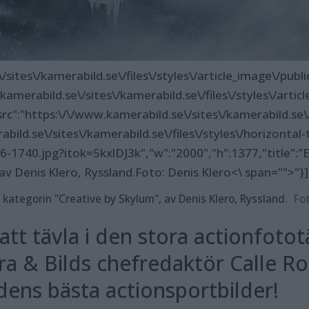
/sites\/kamerabild.se\/files\/styles\/article_image\/publ
merabild.se\/sites\/kamerabild.se\/files\/styles\/article
:"https:\/\/www.kamerabild.se\/sites\/kamerabild.se\/f
bild.se\/sites\/kamerabild.se\/files\/styles\/horizontal-
6-1740.jpg?itok=5kxlDJ3k","w":"2000","h":1377,"title":"En
av Denis Klero, Ryssland.
Foto: Denis Klero<\ span="">"}]
, kategorin "Creative by Skylum", av Denis Klero, Ryssland.
Fot
tt tävla i den stora actionfotot
a & Bilds chefredaktör Calle Ro
ldens bästa actionsportbilder!