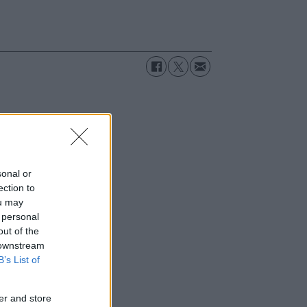
sonal or
ection to
ou may
 personal
out of the
 downstream
B’s List of
er and store