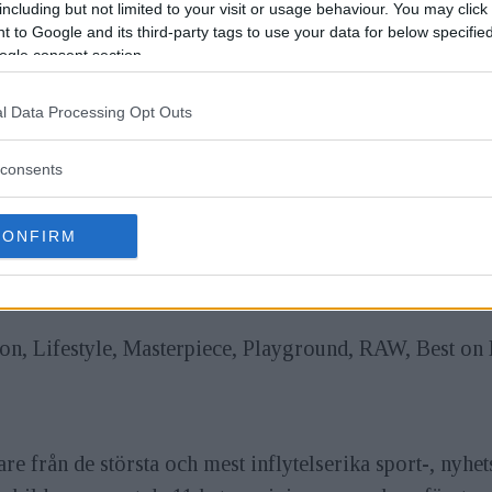
including but not limited to your visit or usage behaviour. You may click 
 to Google and its third-party tags to use your data for below specifi
ogle consent section.
l Data Processing Opt Outs
consents
CONFIRM
 av Red Bull Illume för år 2021, med deadline för bidra
pen för alla. Inriktningen är action och äventyr med tota
on, Lifestyle, Masterpiece, Playground, RAW, Best on 
 från de största och mest inflytelserika sport-, nyhet