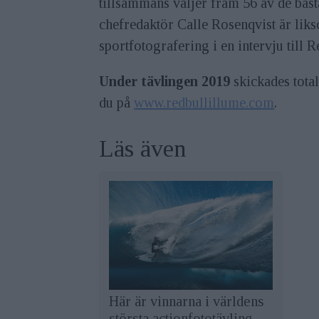
tillsammans väljer fram 56 av de bäst
chefredaktör Calle Rosenqvist är lik
sportfotografering i en intervju till 
Under tävlingen 2019
skickades tota
du på
www.redbullillume.com
.
Läs även
Här är vinnarna i världens
största actionfototävling