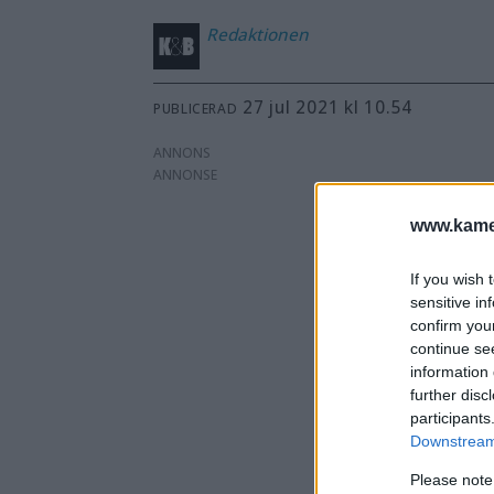
Redaktionen
27 jul 2021 kl 10.54
PUBLICERAD
ANNONS
www.kamer
If you wish 
sensitive in
confirm you
continue se
information 
further disc
participants
Downstream 
Please note