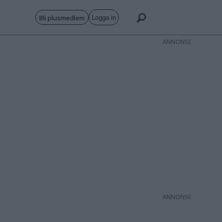
Bli plusmedlem
Logga in
ANNONS
ANNONS