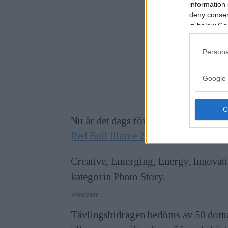
information 
deny consent
in below Go
Persona
Google 
Nu är det dags för den sjätte omgången
Red Bull Illume 2021
är gratis och öp
Creative, Emerging, Energy, Innovati
kategorin Photo Story.
ANNONS
Tävlingsbidragen bedöms av 50 domare