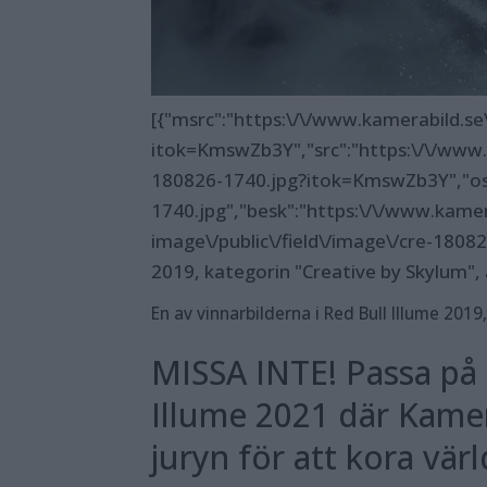
[{"msrc":"https:\/\/www.kamerabild.se\
itok=KmswZb3Y","src":"https:\/\/www.ka
180826-1740.jpg?itok=KmswZb3Y","osrc"
1740.jpg","besk":"https:\/\/www.kamera
image\/public\/field\/image\/cre-18082
2019, kategorin "Creative by Skylum", 
En av vinnarbilderna i Red Bull Illume 2019
MISSA INTE! Passa på a
Illume 2021 där Kamer
juryn för att kora vär