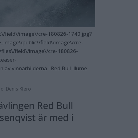
ic\/field\/image\/cre-180826-1740.jpg?
_image\/public\/field\/image\/cre-
iles\/field\/image\/cre-180826-
teaser-
 av vinnarbilderna i Red Bull Illume
o: Denis Klero
ävlingen Red Bull
senqvist är med i