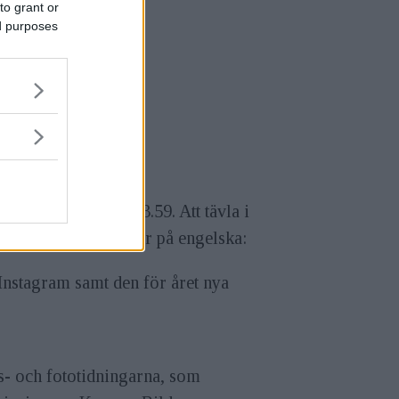
to grant or
ed purposes
g den 31 juli kl 23.59. Att tävla i
lt tio kategorier, här på engelska:
Instagram samt den för året nya
s- och fototidningarna, som