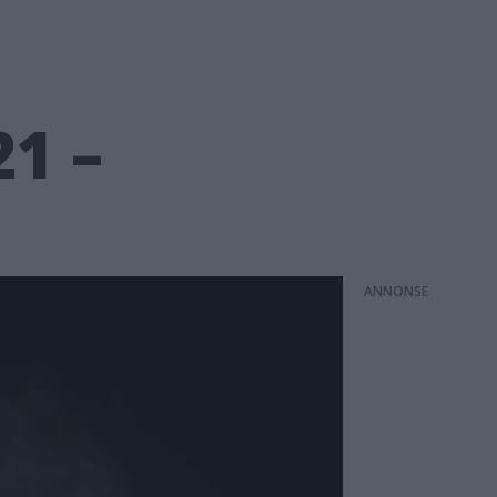
21 –
ANNONS