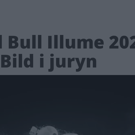
d Bull Illume 20
ild i juryn