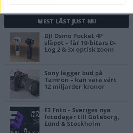
MEST LÄST JUST NU
DJI Osmo Pocket 4P
släppt – får 10-bitars D-
Log 2 & 3x optisk zoom
Sony lägger bud på
Tamron – kan vara värt
12 miljarder kronor
F3 Foto – Sveriges nya
fotodagar till Göteborg,
Lund & Stockholm