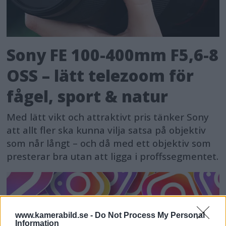
Sony FE 100-400mm F5,6-8
OSS – lätt telezoom för
fågel, sport & natur
Med lätt vikt och attraktivt pris tänker Sony
att allt fler ska kunna vilja satsa på objektiv
som når långt – och då med ett objektiv som
presterar bra utan att ligga i proffssegmentet.
www.kamerabild.se -
Do Not Process My Personal
Information