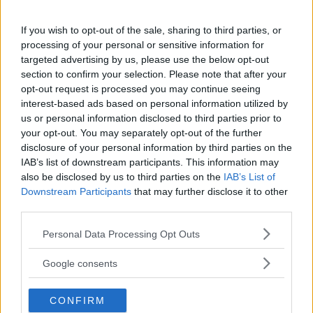
If you wish to opt-out of the sale, sharing to third parties, or
processing of your personal or sensitive information for
targeted advertising by us, please use the below opt-out
section to confirm your selection. Please note that after your
opt-out request is processed you may continue seeing
interest-based ads based on personal information utilized by
us or personal information disclosed to third parties prior to
Sociala medier tidigt ger
your opt-out. You may separately opt-out of the further
disclosure of your personal information by third parties on the
sämre skolresultat enligt
IAB’s list of downstream participants. This information may
also be disclosed by us to third parties on the
IAB’s List of
forskning
Downstream Participants
that may further disclose it to other
third parties.
En ny studie publicerad i Nature Human
Please note that this website/app uses one or more Google
Personal Data Processing Opt Outs
Behaviour visar att användning av sociala
services and may gather and store information including but
medier innan tonåren ser ut att hänga
not limited to your visit or usage behaviour. You may click to
Google consents
samman med sämre resultat i skolan.
grant or deny consent to Google and its third-party tags to
use your data for below specified purposes in below Google
CONFIRM
consent section.