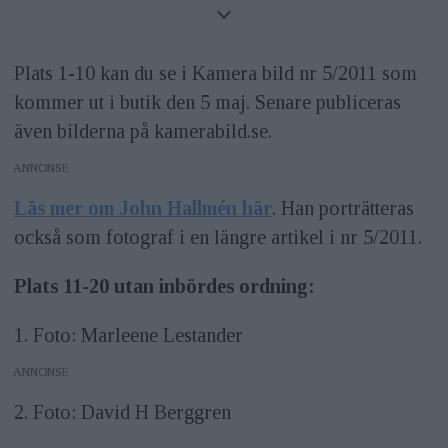
02
10 feb
Tomas Monka
03
10 mars
Sara Mac Key&nbsp; &nbsp;
Plats 1-10 kan du se i Kamera bild nr 5/2011 som
kommer ut i butik den 5 maj. Senare publiceras
04
12 april
John Hallmén
även bilderna på kamerabild.se.
ANNONS
05
12 maj
Moa Karlberg
Läs mer om John Hallmén här
. Han porträtteras
06
8 juni
Björn&nbsp;Lindberg
också som fotograf i en längre artikel i nr 5/2011.
07
12 juli
Maria Patomella
Plats 11-20 utan inbördes ordning:
08
9 aug
Martin von Krogh
1. Foto: Marleene Lestander
ANNONS
09
8 sep
Erika Gerdemark
2. Foto: David H Berggren
10
11 okt
Patrik Larsson