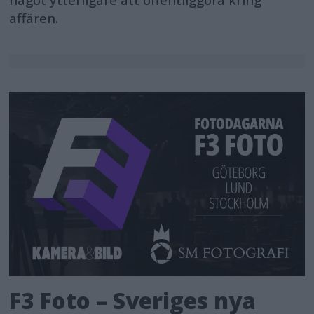
något ytterligare att offentliggöra kring
affären.
F3 Foto – Sveriges nya