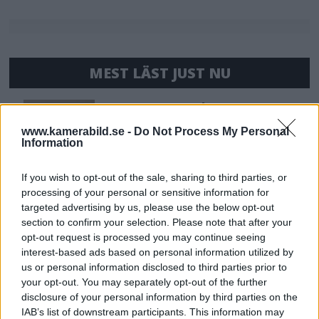
MEST LÄST JUST NU
DJI Osmo Pocket 4P
släppt – får 10-bitars D-
www.kamerabild.se -
Do Not Process My Personal
Log 2 & 3x optisk zoom
Information
If you wish to opt-out of the sale, sharing to third parties, or
processing of your personal or sensitive information for
Sony lägger bud på
targeted advertising by us, please use the below opt-out
Tamron – kan vara värt
section to confirm your selection. Please note that after your
12 miljarder kronor
opt-out request is processed you may continue seeing
interest-based ads based on personal information utilized by
us or personal information disclosed to third parties prior to
OM System lanserar
your opt-out. You may separately opt-out of the further
disclosure of your personal information by third parties on the
gratislån av kameror &
IAB’s list of downstream participants. This information may
objektiv i Sverige