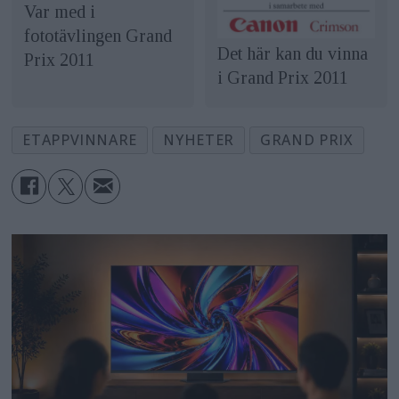
09
8 sep
Erika Gerdemark
Var med i
fototävlingen Grand
10
11 okt
Patrik Larsson
Det här kan du vinna
Prix 2011
i Grand Prix 2011
(Omgång, deadline för bilder, domare)
ETAPPVINNARE
NYHETER
GRAND PRIX