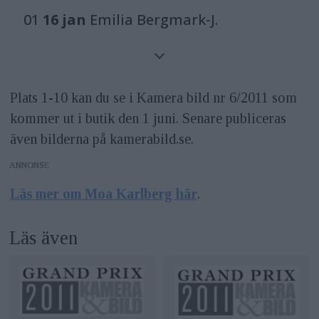
01
16 jan
Emilia Bergmark-J.
02
10 feb
Tomas Monka
03
10 mars
Sara Mac Key&nbsp; &nbsp;
Plats 1-10 kan du se i Kamera bild nr 6/2011 som
kommer ut i butik den 1 juni. Senare publiceras
04
12 april
John Hallmén
även bilderna på kamerabild.se.
ANNONS
05
12 maj
Moa Karlberg
Läs mer om Moa Karlberg här
.
06
8 juni
Björn&nbsp;Lindberg
Läs även
07
12 juli
Maria Patomella
08
9 aug
Martin von Krogh