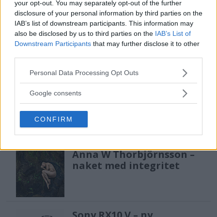
your opt-out. You may separately opt-out of the further
disclosure of your personal information by third parties on the
IAB’s list of downstream participants. This information may
F3 Foto – Sveriges nya
also be disclosed by us to third parties on the
IAB’s List of
fotodagar till Göteborg,
Downstream Participants
that may further disclose it to other
Lund & Stockholm
third parties.
Please note that this website/app uses one or more Google
Personal Data Processing Opt Outs
services and may gather and store information including but
not limited to your visit or usage behaviour. You may click to
Sony FE 100-400mm F5,6-8
Google consents
grant or deny consent to Google and its third-party tags to
OSS – lätt telezoom för
use your data for below specified purposes in below Google
fågel, sport & natur
CONFIRM
consent section.
Anna W Thorbjörnsson –
naket med integritet
Sony RX10 V – ny