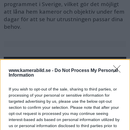
programmet i Sverige, vilket gör det möjligt
att låna hem kameror och objektiv under fem
dagar för att se hur utrustningen passar dina
behov.
MEST LÄST JUST NU
www.kamerabild.se -
Do Not Process My Personal
Information
DJI Osmo Pocket 4P
släppt – får 10-bitars D-
If you wish to opt-out of the sale, sharing to third parties, or
Log 2 & 3x optisk zoom
processing of your personal or sensitive information for
targeted advertising by us, please use the below opt-out
section to confirm your selection. Please note that after your
Sony lägger bud på
opt-out request is processed you may continue seeing
Tamron – kan vara värt
interest-based ads based on personal information utilized by
12 miljarder kronor
us or personal information disclosed to third parties prior to