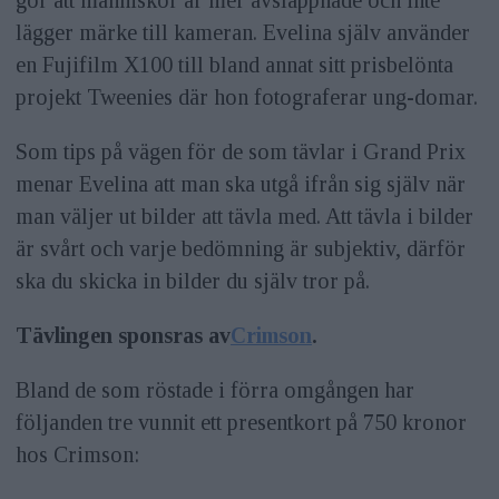
gör att människor är mer avslappnade och inte
lägger märke till kameran. Evelina själv använder
en Fujifilm X100 till bland annat sitt prisbelönta
projekt Tweenies där hon fotograferar ung-domar.
Som tips på vägen för de som tävlar i Grand Prix
menar Evelina att man ska utgå ifrån sig själv när
man väljer ut bilder att tävla med. Att tävla i bilder
är svårt och varje bedömning är subjektiv, därför
ska du skicka in bilder du själv tror på.
Tävlingen sponsras av
Crimson
.
Bland de som röstade i förra omgången har
följanden tre vunnit ett presentkort på 750 kronor
hos Crimson: