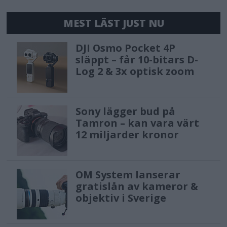
MEST LÄST JUST NU
DJI Osmo Pocket 4P
släppt – får 10-bitars D-
Log 2 & 3x optisk zoom
Sony lägger bud på
Tamron – kan vara värt
12 miljarder kronor
OM System lanserar
gratislån av kameror &
objektiv i Sverige