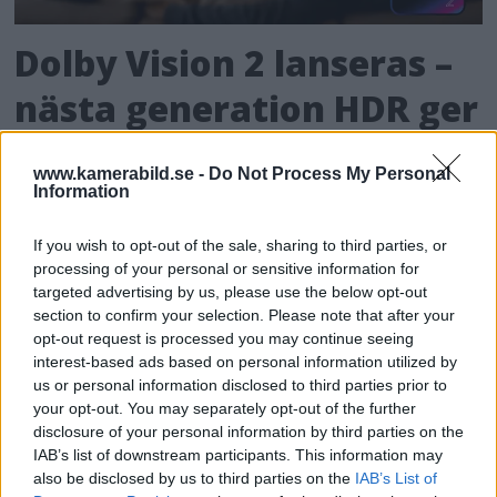
Dolby Vision 2 lanseras –
nästa generation HDR ger
bättre bild
www.kamerabild.se -
Do Not Process My Personal
Information
För de som älskar både film och dynamiskt
omfång släpps nu Dolby Vision 2, en ny
If you wish to opt-out of the sale, sharing to third parties, or
bildmotor som analyserar bilden och scenen
processing of your personal or sensitive information for
och förbättrar den för tittaren.
targeted advertising by us, please use the below opt-out
section to confirm your selection. Please note that after your
opt-out request is processed you may continue seeing
interest-based ads based on personal information utilized by
us or personal information disclosed to third parties prior to
your opt-out. You may separately opt-out of the further
disclosure of your personal information by third parties on the
IAB’s list of downstream participants. This information may
also be disclosed by us to third parties on the
IAB’s List of