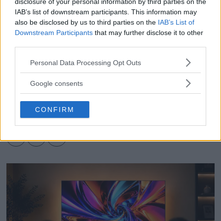
disclosure of your personal information by third parties on the
IAB’s list of downstream participants. This information may
also be disclosed by us to third parties on the
IAB’s List of
Downstream Participants
that may further disclose it to other
third parties.
Kamera & Bild
Please note that this website/app uses one or more Google
PLUS – fotografens
Personal Data Processing Opt Outs
services and may gather and store information including but
bästa medlemskap
not limited to your visit or usage behaviour. You may click to
Google consents
grant or deny consent to Google and its third-party tags to
use your data for below specified purposes in below Google
CONFIRM
NYHETER
GRAND PRIX
VINNARE
consent section.