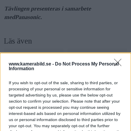
Tävlingen presenteras i samarbete
med
Panasonic.
Läs även
www.kamerabild.se -
Do Not Process My Personal
Information
If you wish to opt-out of the sale, sharing to third parties, or
Grand Prix 2022 –
processing of your personal or sensitive information for
Var med och tävla i
targeted advertising by us, please use the below opt-out
tävla själv eller
Grand Prix 2022 –
section to confirm your selection. Please note that after your
anmäl ditt lag
etapp 1
opt-out request is processed you may continue seeing
interest-based ads based on personal information utilized by
us or personal information disclosed to third parties prior to
your opt-out. You may separately opt-out of the further