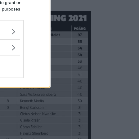
2021
to grant or
ed purposes