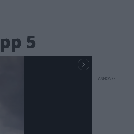
app 5
ANNONS