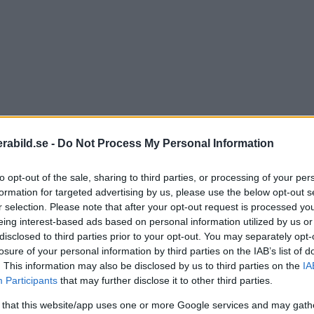
abild.se -
Do Not Process My Personal Information
to opt-out of the sale, sharing to third parties, or processing of your per
 är avgjord!
Johan Otterdahl Edfeldt
tar hem segern o
formation for targeted advertising by us, please use the below opt-out s
vinner, ett lag som består avGisela Ritzén, Mireille 
r selection. Please note that after your opt-out request is processed y
eing interest-based ads based on personal information utilized by us or
ig – rösta på någon av etappsegrarna!
disclosed to third parties prior to your opt-out. You may separately opt-
losure of your personal information by third parties on the IAB’s list of
ema:Montage
. This information may also be disclosed by us to third parties on the
IA
Participants
that may further disclose it to other third parties.
 that this website/app uses one or more Google services and may gath