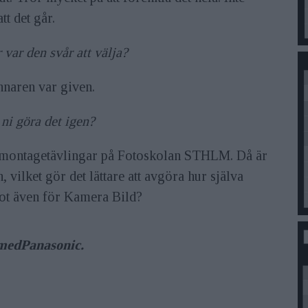
tt det går.
 var den svår att välja?
nnaren var given.
 ni göra det igen?
r montagetävlingar på Fotoskolan STHLM. Då är
 vilket gör det lättare att avgöra hur själva
got även för Kamera Bild?
 med
Panasonic.