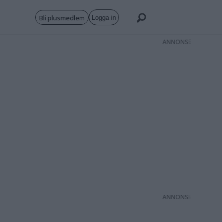
Bli plusmedlem
Logga in
ANNONS
ANNONS