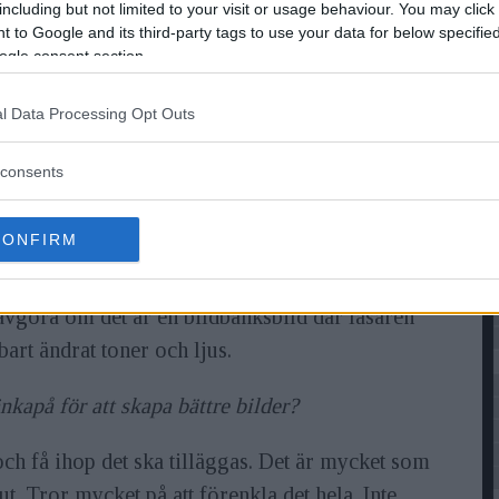
including but not limited to your visit or usage behaviour. You may click 
ävlingen Grand Prix bedömdes av Retuscheriet,
 to Google and its third-party tags to use your data for below specifi
ogle consent section.
gjorde er bedömning?
l Data Processing Opt Outs
nledningsvis. Sen ta hänsyn till själva retuschen
consents
CONFIRM
tförhålla sig till temat »montage«?
t avgöra om det är en bildbanksbild där läsaren
nbart ändrat toner och ljus.
nkapå för att skapa bättre bilder?
 och få ihop det ska tilläggas. Det är mycket som
t ut. Tror mycket på att förenkla det hela. Inte