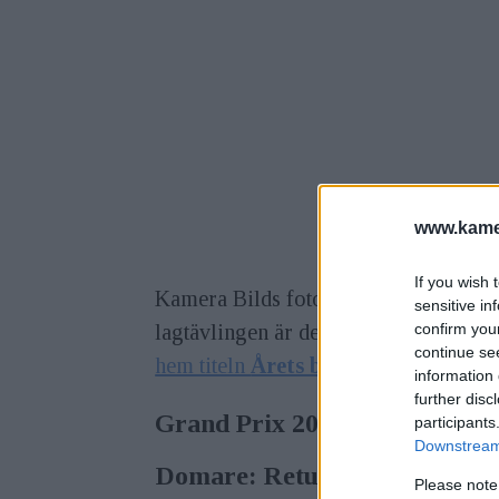
www.kamer
If you wish 
Kamera Bilds fototävling Grand Prix
sensitive in
lagtävlingen är det
MGM Focus
som 
confirm you
continue se
hem titeln
Årets bild
är nu upp till d
information 
further disc
Grand Prix 2021 etapp 5 – T
participants
Downstream 
Domare: Retuscheriet
Please note