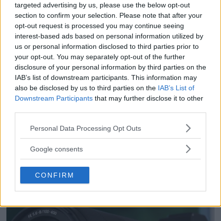
fågel, sport & natur
targeted advertising by us, please use the below opt-out
section to confirm your selection. Please note that after your
opt-out request is processed you may continue seeing
interest-based ads based on personal information utilized by
Anna W Thorbjörnsson –
us or personal information disclosed to third parties prior to
naket med integritet
your opt-out. You may separately opt-out of the further
disclosure of your personal information by third parties on the
IAB’s list of downstream participants. This information may
also be disclosed by us to third parties on the
IAB’s List of
Downstream Participants
that may further disclose it to other
Sony RX10 V – ny
third parties.
superzoom med 24–
600mm & AI-autofokus
Please note that this website/app uses one or more Google
Personal Data Processing Opt Outs
services and may gather and store information including but
not limited to your visit or usage behaviour. You may click to
Google consents
grant or deny consent to Google and its third-party tags to
use your data for below specified purposes in below Google
CONFIRM
consent section.