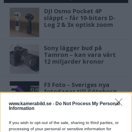
DJI Osmo Pocket 4P
släppt – får 10-bitars D-
Log 2 & 3x optisk zoom
Sony lägger bud på
Tamron – kan vara värt
12 miljarder kronor
F3 Foto – Sveriges nya
fotodagar till Göteborg,
Lund & Stockholm
www.kamerabild.se -
Do Not Process My Personal
Information
Sony FE 100-400mm F5,6-8
If you wish to opt-out of the sale, sharing to third parties, or
OSS – lätt telezoom för
processing of your personal or sensitive information for