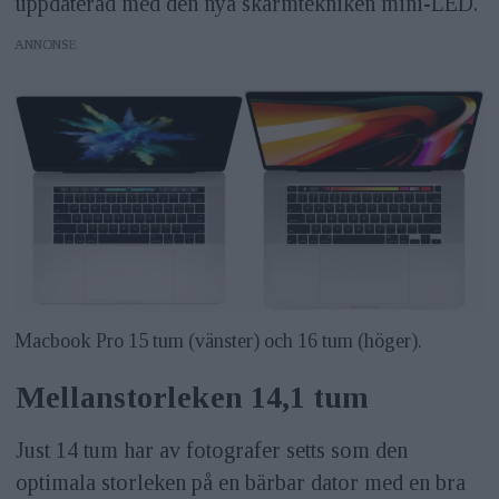
uppdaterad med den nya skärmtekniken mini-LED.
ANNONS
Macbook Pro 15 tum (vänster) och 16 tum (höger).
Mellanstorleken 14,1 tum
Just 14 tum har av fotografer setts som den
optimala storleken på en bärbar dator med en bra