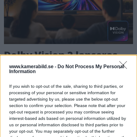
Dolby Vision 2 lanseras –
nästa generation HDR ger
www.kamerabild.se -
Do Not Process My Personal
Information
bättre bild
If you wish to opt-out of the sale, sharing to third parties, or
För de som älskar både film och dynamiskt
processing of your personal or sensitive information for
targeted advertising by us, please use the below opt-out
omfång släpps nu Dolby Vision 2, en ny
section to confirm your selection. Please note that after your
bildmotor som analyserar bilden och scenen
opt-out request is processed you may continue seeing
och förbättrar den för tittaren.
interest-based ads based on personal information utilized by
us or personal information disclosed to third parties prior to
your opt-out. You may separately opt-out of the further