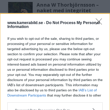
Anna W Thorbjörnsson –
naket med integritet
www.kamerabild.se -
Do Not Process My Personal
Information
Sony RX10 V – ny
If you wish to opt-out of the sale, sharing to third parties, or
superzoom med 24–
processing of your personal or sensitive information for
600mm & AI-autofokus
targeted advertising by us, please use the below opt-out
section to confirm your selection. Please note that after your
opt-out request is processed you may continue seeing
interest-based ads based on personal information utilized by
us or personal information disclosed to third parties prior to
your opt-out. You may separately opt-out of the further
disclosure of your personal information by third parties on the
IAB’s list of downstream participants. This information may
also be disclosed by us to third parties on the
IAB’s List of
Downstream Participants
that may further disclose it to other
third parties.
Please note that this website/app uses one or more Google