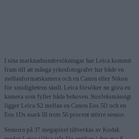
I sina marknadsundersökningar har Leica kommit
fram till att många yrkesfotografer har både en
mellanformatskamera och en Canon eller Nikon
för smidighetens skull. Leica försöker nu göra en
kamera som fyller båda behoven. Storleksmässigt
ligger Leica S2 mellan en Canon Eos 5D och en
Eos 1Ds mark III trots 56 procent större sensor.
Sensorn på 37 megapixel tillverkas av Kodak
medan Leica själva står för optiken i den nya S-