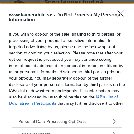
Sony lägger bud på
Tamron – kan vara värt
12 miljarder kronor
www.kamerabild.se -
Do Not Process My Personal
Information
If you wish to opt-out of the sale, sharing to third parties, or
F3 Foto – Sveriges nya
processing of your personal or sensitive information for
fotodagar till Göteborg,
targeted advertising by us, please use the below opt-out
Lund & Stockholm
section to confirm your selection. Please note that after your
opt-out request is processed you may continue seeing
interest-based ads based on personal information utilized by
us or personal information disclosed to third parties prior to
Sony FE 100-400mm F5,6-8
your opt-out. You may separately opt-out of the further
OSS – lätt telezoom för
disclosure of your personal information by third parties on the
fågel, sport & natur
IAB’s list of downstream participants. This information may
also be disclosed by us to third parties on the
IAB’s List of
Downstream Participants
that may further disclose it to other
third parties.
Sony RX10 V – ny
superzoom med 24–
Please note that this website/app uses one or more Google
Personal Data Processing Opt Outs
600mm & AI-autofokus
services and may gather and store information including but
not limited to your visit or usage behaviour. You may click to
Google consents