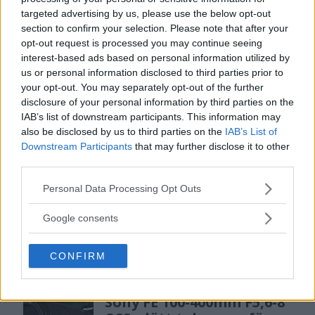
MEST LÄST JUST NU
targeted advertising by us, please use the below opt-out
section to confirm your selection. Please note that after your
DJI Osmo Pocket 4P
opt-out request is processed you may continue seeing
släppt – får 10-bitars D-
interest-based ads based on personal information utilized by
Log 2 & 3x optisk zoom
us or personal information disclosed to third parties prior to
your opt-out. You may separately opt-out of the further
disclosure of your personal information by third parties on the
IAB’s list of downstream participants. This information may
Sony lägger bud på
also be disclosed by us to third parties on the
IAB’s List of
Tamron – kan vara värt
Downstream Participants
that may further disclose it to other
12 miljarder kronor
third parties.
Please note that this website/app uses one or more Google
Personal Data Processing Opt Outs
services and may gather and store information including but
F3 Foto – Sveriges nya
not limited to your visit or usage behaviour. You may click to
Google consents
fotodagar till Göteborg,
grant or deny consent to Google and its third-party tags to
Lund & Stockholm
use your data for below specified purposes in below Google
CONFIRM
consent section.
Sony FE 100-400mm F5,6-8