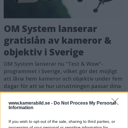
OM System lanserar
gratislån av kameror &
objektiv i Sverige
OM System lanserar nu "Test & Wow"-
programmet i Sverige, vilket gör det möjligt
att låna hem kameror och objektiv under fem
dagar för att se hur utrustningen passar dina
behov.
www.kamerabild.se -
Do Not Process My Personal
Information
If you wish to opt-out of the sale, sharing to third parties, or
processing of your personal or sensitive information for