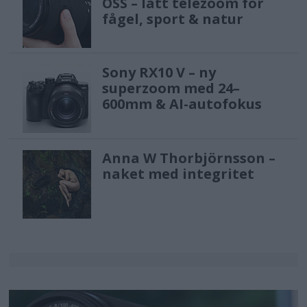
OSS – lätt telezoom för
fågel, sport & natur
Sony RX10 V – ny
superzoom med 24–
600mm & AI-autofokus
Anna W Thorbjörnsson –
naket med integritet