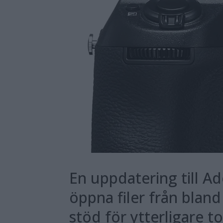
En uppdatering till A
öppna filer från blan
stöd för ytterligare to