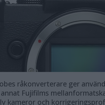
dobes råkonverterare ger använd
d annat Fujifilms mellanformats
lv kameror och korrigeringsprofil