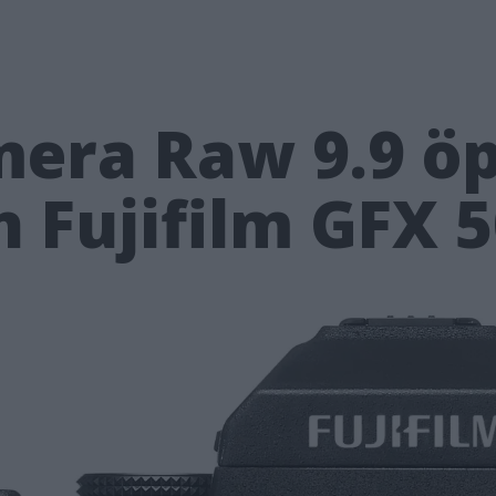
era Raw 9.9 ö
ån Fujifilm GFX 