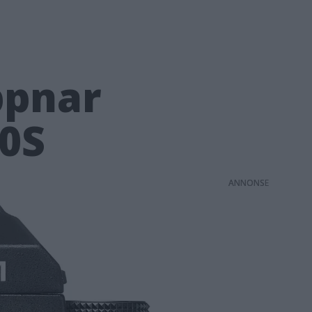
ppnar
50S
ANNONS