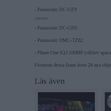
- Panasonic DC-GF9
ANNONS
- Panasonic DC-GH5
- Panasonic DMC-TZ82
- Phase One IQ3 100MP (råfiler spar
Förutom dessa finns även 28 nya obje
Läs även