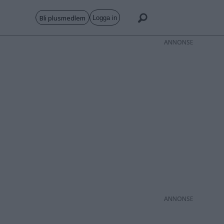
Bli plusmedlem
Logga in
ANNONS
ANNONS