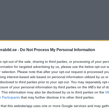
abild.se -
Do Not Process My Personal Information
 råfiler och objektivkorrigeringar som stöds i Camera
to opt-out of the sale, sharing to third parties, or processing of your per
formation for targeted advertising by us, please use the below opt-out s
ör vissa kraschat när de hanterat JPG-filer, men också
r selection. Please note that after your opt-out request is processed y
is 85, dessa problem ska nu vara lösta.
eing interest-based ads based on personal information utilized by us or
disclosed to third parties prior to your opt-out. You may separately opt-
losure of your personal information by third parties on the IAB’s list of
at nu stöds är:
. This information may also be disclosed by us to third parties on the
IA
Participants
that may further disclose it to other third parties.
 that this website/app uses one or more Google services and may gath