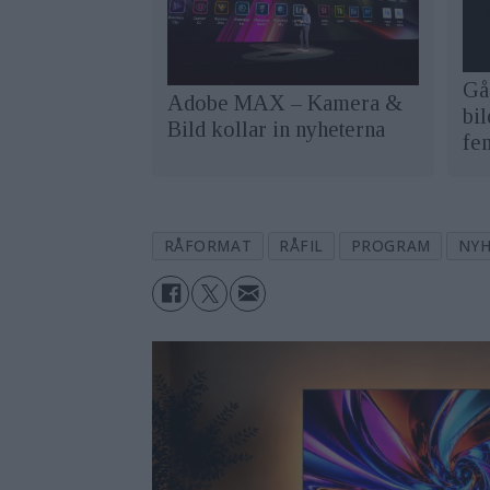
Gå 
Adobe MAX – Kamera &
bil
Bild kollar in nyheterna
fe
RÅFORMAT
RÅFIL
PROGRAM
NYH