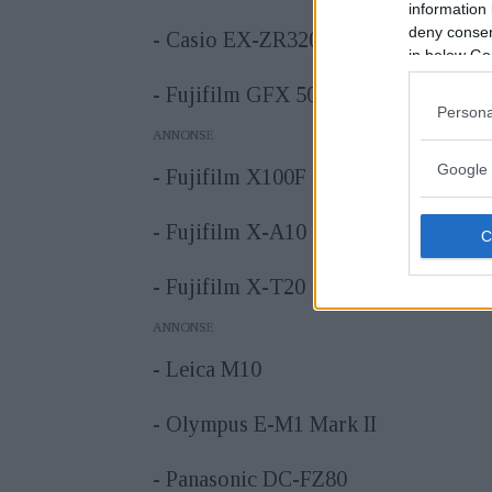
information 
deny consent
- Casio EX-ZR3200
in below Go
- Fujifilm GFX 50S
Persona
ANNONS
Google 
- Fujifilm X100F
- Fujifilm X-A10
- Fujifilm X-T20
ANNONS
- Leica M10
- Olympus E-M1 Mark II
- Panasonic DC-FZ80