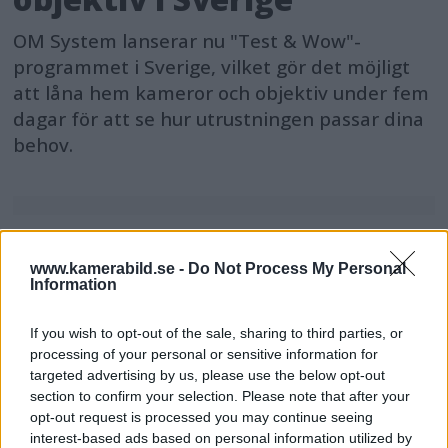
OM System lanserar nu "Test & Wow"-
programmet i Sverige, vilket gör det möjligt
att låna hem kameror och objektiv under fem
dagar för att se hur utrustningen passar dina
behov.
MEST LÄST JUST NU
www.kamerabild.se -
Do Not Process My Personal
Information
DJI Osmo Pocket 4P
If you wish to opt-out of the sale, sharing to third parties, or
släppt – får 10-bitars D-
processing of your personal or sensitive information for
Log 2 & 3x optisk zoom
targeted advertising by us, please use the below opt-out
section to confirm your selection. Please note that after your
opt-out request is processed you may continue seeing
interest-based ads based on personal information utilized by
Sony lägger bud på