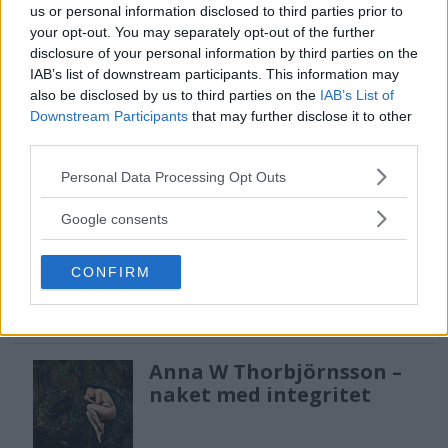
us or personal information disclosed to third parties prior to
Tamron – kan vara värt
your opt-out. You may separately opt-out of the further
12 miljarder kronor
disclosure of your personal information by third parties on the
IAB’s list of downstream participants. This information may
also be disclosed by us to third parties on the
IAB’s List of
Downstream Participants
that may further disclose it to other
F3 Foto – Sveriges nya
third parties.
fotodagar till Göteborg,
Lund & Stockholm
Please note that this website/app uses one or more Google
Personal Data Processing Opt Outs
services and may gather and store information including but
not limited to your visit or usage behaviour. You may click to
Google consents
grant or deny consent to Google and its third-party tags to
Sony FE 100-400mm F5,6-8
use your data for below specified purposes in below Google
OSS – lätt telezoom för
CONFIRM
consent section.
fågel, sport & natur
Anna W Thorbjörnsson –
naket med integritet