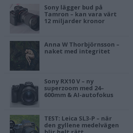
Sony lägger bud på
Tamron – kan vara värt
12 miljarder kronor
Anna W Thorbjörnsson –
naket med integritet
Sony RX10 V – ny
superzoom med 24–
600mm & AI-autofokus
TEST: Leica SL3-P – när
den gyllene medelvägen
blir helt rätt