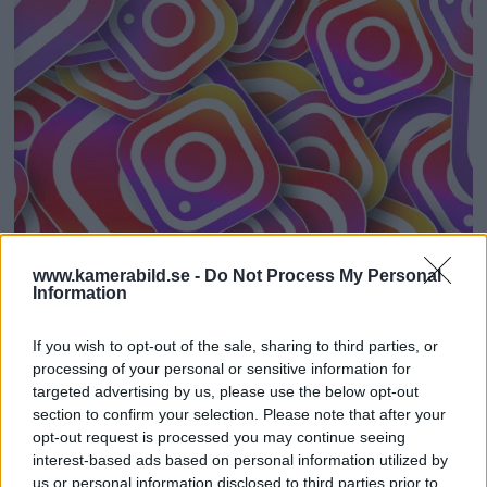
www.kamerabild.se -
Do Not Process My Personal
Information
Sociala medier tidigt ger
If you wish to opt-out of the sale, sharing to third parties, or
sämre skolresultat enligt
processing of your personal or sensitive information for
targeted advertising by us, please use the below opt-out
forskning
section to confirm your selection. Please note that after your
opt-out request is processed you may continue seeing
En ny studie publicerad i Nature Human
interest-based ads based on personal information utilized by
Behaviour visar att användning av sociala
us or personal information disclosed to third parties prior to