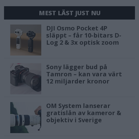
MEST LÄST JUST NU
DJI Osmo Pocket 4P
släppt – får 10-bitars D-
Log 2 & 3x optisk zoom
Sony lägger bud på
Tamron – kan vara värt
12 miljarder kronor
OM System lanserar
gratislån av kameror &
objektiv i Sverige