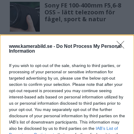
Sony FE 100-400mm F5,6-8
OSS – lätt telezoom för
fågel, sport & natur
F3 Foto – Sveriges nya
www.kamerabild.se -
Do Not Process My Personal
fotodagar till Göteborg,
Information
Lund & Stockholm
If you wish to opt-out of the sale, sharing to third parties, or
processing of your personal or sensitive information for
targeted advertising by us, please use the below opt-out
Dolby Vision 2 lanseras –
section to confirm your selection. Please note that after your
nästa generation HDR
opt-out request is processed you may continue seeing
ger bättre bild
interest-based ads based on personal information utilized by
us or personal information disclosed to third parties prior to
your opt-out. You may separately opt-out of the further
disclosure of your personal information by third parties on the
IAB’s list of downstream participants. This information may
also be disclosed by us to third parties on the
IAB’s List of