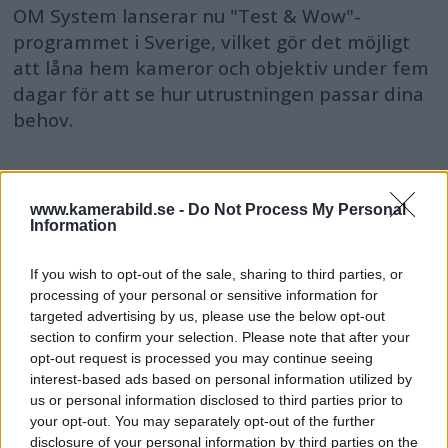
OM System lanserar nu "Test & Wow"-
programmet i Sverige, vilket gör det möjligt
att låna hem kameror och objektiv under fem
dagar för att se hur utrustningen passar dina
behov.
www.kamerabild.se -
Do Not Process My Personal
Information
MEST LÄST JUST NU
If you wish to opt-out of the sale, sharing to third parties, or
DJI Osmo Pocket 4P
processing of your personal or sensitive information for
släppt – får 10-bitars D-
targeted advertising by us, please use the below opt-out
Log 2 & 3x optisk zoom
section to confirm your selection. Please note that after your
opt-out request is processed you may continue seeing
interest-based ads based on personal information utilized by
us or personal information disclosed to third parties prior to
Sony lägger bud på
your opt-out. You may separately opt-out of the further
Tamron – kan vara värt
disclosure of your personal information by third parties on the