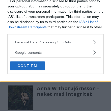
Tamron – kan vara värt
us or personal information disclosed to third parties prior to
12 miljarder kronor
your opt-out. You may separately opt-out of the further
disclosure of your personal information by third parties on the
IAB’s list of downstream participants. This information may
also be disclosed by us to third parties on the
IAB’s List of
F3 Foto – Sveriges nya
Downstream Participants
that may further disclose it to other
fotodagar till Göteborg,
third parties.
Lund & Stockholm
Please note that this website/app uses one or more Google
Personal Data Processing Opt Outs
services and may gather and store information including but
not limited to your visit or usage behaviour. You may click to
Google consents
Sony FE 100-400mm F5,6-8
grant or deny consent to Google and its third-party tags to
use your data for below specified purposes in below Google
OSS – lätt telezoom för
CONFIRM
consent section.
fågel, sport & natur
Anna W Thorbjörnsson –
naket med integritet