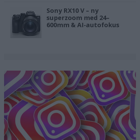
Sony RX10 V – ny
superzoom med 24–
600mm & AI-autofokus