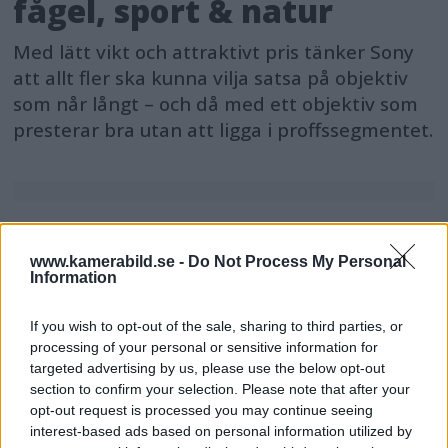
fågel, sport & natur
Med lätt vikt och attraktivt pris tänker Sony
att allt fler ska kunna vilja satsa på objektiv
som når långt – och då med ett objektiv som
presterar bra utan att ligga i proffssegmentet.
MEST LÄST JUST NU
www.kamerabild.se -
Do Not Process My Personal
Information
DJI Osmo Pocket 4P
släppt – får 10-bitars D-
If you wish to opt-out of the sale, sharing to third parties, or
Log 2 & 3x optisk zoom
processing of your personal or sensitive information for
targeted advertising by us, please use the below opt-out
section to confirm your selection. Please note that after your
opt-out request is processed you may continue seeing
Sony lägger bud på
interest-based ads based on personal information utilized by