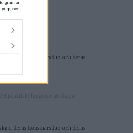
to grant or
ed purposes
nskap, deras konstnärsduo och deras
kan upplevas.
ktiv hade förenats.
det praktiskt fungerar att skapa
nskap, deras konstnärsduo och deras