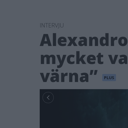
INTERVJU
Alexandrov
mycket vac
värna”