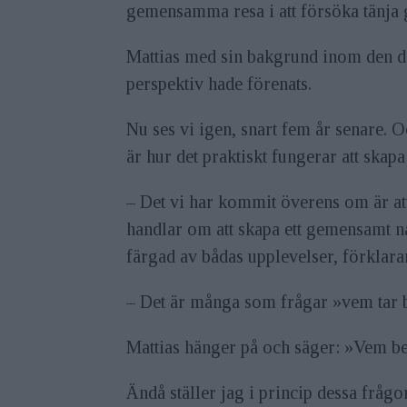
gemensamma resa i att försöka tänja g
Mattias med sin bakgrund inom den do
perspektiv hade förenats.
Nu ses vi igen, snart fem år senare. 
är hur det praktiskt fungerar att ska
– Det vi har kommit överens om är att 
handlar om att skapa ett gemensamt n
färgad av bådas upplevelser, förklarar 
– Det är många som frågar »vem tar b
Mattias hänger på och säger: »Vem 
Ändå ställer jag i princip dessa fråg