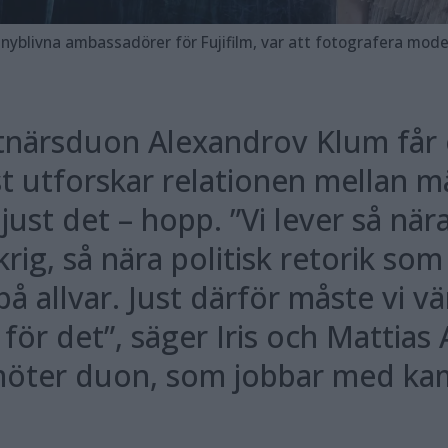
fera mode för magasinet Vogue Scandinavia. »Men det var också en vilja att få en ny publik att relatera till naturen«, förtydligar Alex
tnärsduon Alexandrov Klum får 
st utforskar relationen mellan m
 just det – hopp. ”Vi lever så nä
rig, så nära politisk retorik som
 allvar. Just därför måste vi vä
för det”, säger Iris och Mattias
öter duon, som jobbar med kame