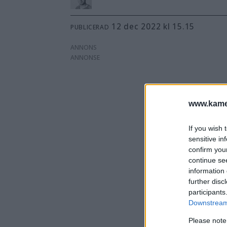
12 dec 2022 kl 15.15
PUBLICERAD
ANNONS
www.kamer
If you wish 
sensitive in
confirm you
continue se
information 
further disc
participants
Downstream 
Please note