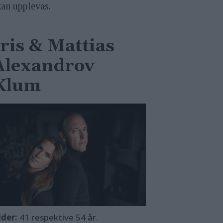
kan upplevas.
Iris & Mattias
Alexandrov
Klum
lder:
41 respektive 54 år.