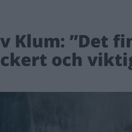
 Klum: ”Det fi
kert och viktig