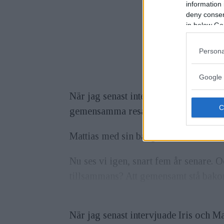
information 
deny consent
in below Go
Persona
Google 
När jag senast intervjuade Iris och M
gemensamma resa i att försöka tänja g
Mattias med sin bakgrund inom den dok
Nu ses vi igen, snart fem år senare. O
tillsammans? Att gemensamt stå bako
När jag senast intervjuade Iris och M