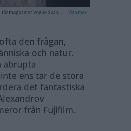
androv Klum samarbetet med modevärlden. Foto: Alexandrov Klum
Konstnärsduon
ofta den frågan,
änniska och natur.
ra abrupta
 inte ens tar de stora
rdera det fantastiska
 Alexandrov
ror från Fujifilm.