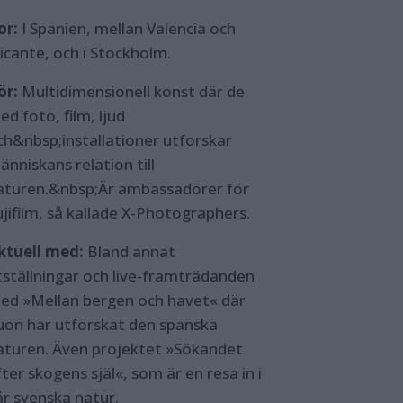
or:
I Spanien, mellan Valencia och
licante, och i Stockholm.
ör:
Multidimensionell konst där de
d foto, film, ljud
ch&nbsp;installationer utforskar
änniskans relation till
aturen.&nbsp;Är ambassadörer för
ujifilm, så kallade X-Photographers.
ktuell med:
Bland annat
tställningar och live-framträdanden
ed »Mellan bergen och havet« där
uon har utforskat den spanska
aturen. Även projektet »Sökandet
ter skogens själ«, som är en resa in i
år svenska natur.