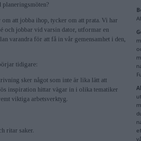
el planeringsmöten?
B
A
 om att jobba ihop, tycker om att prata. Vi har
ljé och jobbar vid varsin dator, utformar en
G
an varandra för att få in vår gemensamhet i den,
me
o
m
börjar tidigare:
n
F
ivning sker något som inte är lika lätt att
A
 inspiration hittar vägar in i olika tematiker
u
tremt viktiga arbetsverktyg.
m
d
n
ef
h ritar saker.
v