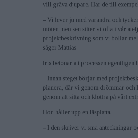
vill gräva djupare. Har de till exemp
– Vi lever ju med varandra och tycker
möten men sen sitter vi ofta i vår ate
projektbeskrivning som vi bollar mell
säger Mattias.
Iris betonar att processen egentligen 
– Innan steget börjar med projektbeskr
planera, där vi genom drömmar och lös
genom att sitta och klottra på vårt ex
Hon håller upp en läsplatta.
– I den skriver vi små anteckningar oc