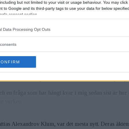
including but not limited to your visit or usage behaviour. You may click 
 to Google and its third-party tags to use your data for below specifi
ogle consent section.
l Data Processing Opt Outs
consents
attias Alexandrov Klum, var det mesta nytt. Deras äkte
CONFIRM
ränserna för hur fotografi och film presenteras, och 
umentära fotografin, Iris i konsten. Två olika perspe
ch en fråga som har hängt kvar i mig sedan sist är hur 
m verken.
attias Alexandrov Klum, var det mesta nytt. Deras äkte