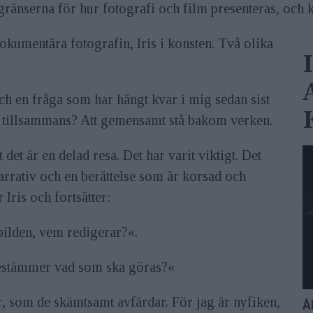
ränserna för hur fotografi och film presenteras, och 
kumentära fotografin, Iris i konsten. Två olika
Och en fråga som har hängt kvar i mig sedan sist
pa tillsammans? Att gemensamt stå bakom verken.
det är en delad resa. Det har varit viktigt. Det
arrativ och en berättelse som är korsad och
Iris och fortsätter:
ilden, vem redigerar?«.
bestämmer vad som ska göras?«
or, som de skämtsamt avfärdar. För jag är nyfiken,
Å