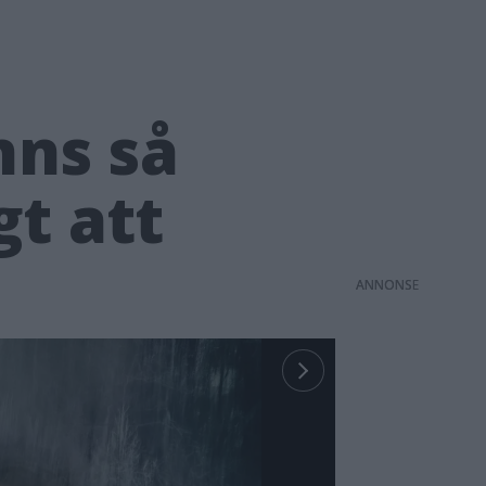
nns så
t att
ANNONS