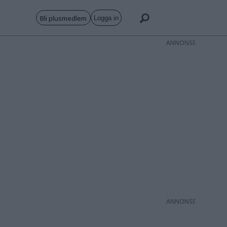
Bli plusmedlem
Logga in
ANNONS
ANNONS