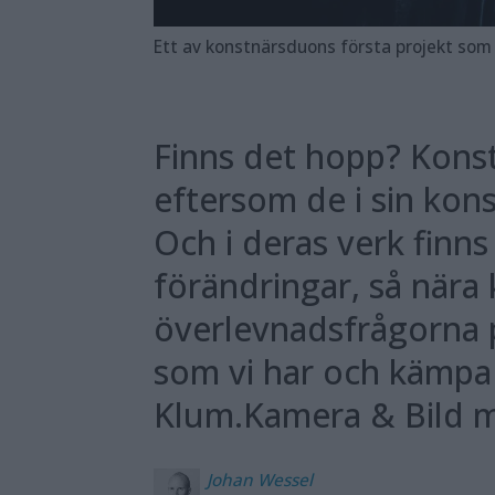
Ett av konstnärsduons första projekt som nyblivna ambassa­dörer för Fujifilm, var att fotogra
Finns det hopp? Kons
eftersom de i sin kon
Och i deras verk finns
förändringar, så nära k
överlevnadsfrågorna på
som vi har och kämpa 
Klum.Kamera & Bild m
Johan
Wessel