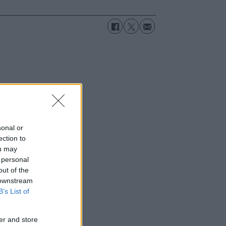
sonal or
ection to
ou may
 personal
out of the
 downstream
B’s List of
er and store