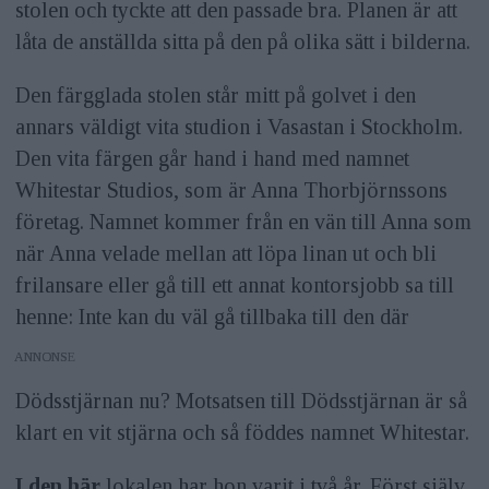
stolen och tyckte att den passade bra. Planen är att
låta de anställda sitta på den på olika sätt i bilderna.
Den färgglada stolen står mitt på golvet i den
annars väldigt vita studion i Vasastan i Stockholm.
Den vita färgen går hand i hand med namnet
Whitestar Studios, som är Anna Thorbjörnssons
företag. Namnet kommer från en vän till Anna som
när Anna velade mellan att löpa linan ut och bli
frilansare eller gå till ett annat kontorsjobb sa till
henne: Inte kan du väl gå tillbaka till den där
ANNONS
Dödsstjärnan nu? Motsatsen till Dödsstjärnan är så
klart en vit stjärna och så föddes namnet Whitestar.
I den här
lokalen har hon varit i två år. Först själv,