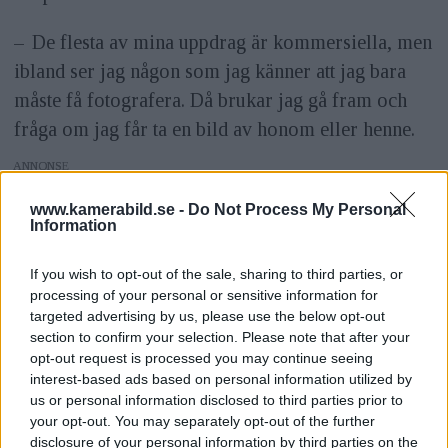
– De flesta av mina uppdrag är kommersiella, men
ibland ser jag någon som jag känner att jag bara
måste få fotografera. Då brukar jag gå fram och
fråga om jag får ta en bild av honom eller henne.
ANNONS
Hon berättar också att hon gillar att fotografera
www.kamerabild.se -
Do Not Process My Personal
Information
porträtt på någon som står inför en händelse. Anna
förklarar hur det var att fotografera en dubbel vm-
If you wish to opt-out of the sale, sharing to third parties, or
vinnare i kickboxning.
processing of your personal or sensitive information for
targeted advertising by us, please use the below opt-out
section to confirm your selection. Please note that after your
– Jag bad honom komma in i samma känsla som
opt-out request is processed you may continue seeing
innan en match och då är han en helt annan person.
interest-based ads based on personal information utilized by
Han fick en helt annan blick och uttrycket
us or personal information disclosed to third parties prior to
your opt-out. You may separately opt-out of the further
förändrades totalt. Den förändringen är spännande
disclosure of your personal information by third parties on the