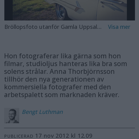
Bröllopsfoto utanför Gamla Uppsala. Gillar den här eftersom den är väldigt privat och att vi ser paret som åskådare.
Hon fotograferar lika gärna som hon
filmar, studioljus hanteras lika bra som
solens strålar. Anna Thorbjörnsson
tillhör den nya generationen av
kommersiella fotografer med den
arbetspalett som marknaden kräver.
Bengt
Luthman
17 nov 2012 kl 12.09
PUBLICERAD