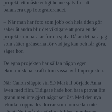
projekt, ett måste enligt henne själv för att
balansera upp fotograferandet.
– När man har foto som jobb och hela tiden gör
saker åt andra blir det viktigare att göra en del
projekt som bara är för en själv. Då är det bara jag
som sätter gränserna för vad jag kan och får göra,
säger hon.
De egna projekten har sällan någon egen
ekonomisk bärkraft utom vissa av filmprojekten.
När Canon släppte sin 5D Mark II började Anna
även med film. Tidigare hade hon bara provat lite
grann men inte gjort något seriöst. Med den nya
tekniken öppnades dörrar som hon sedan inte
stängt. Nu ingår det rörliga bilder i uppdragen