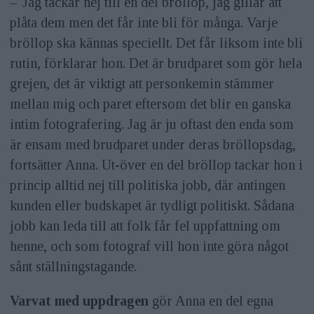
– Jag tackar nej till en del bröllop, jag gillar att
plåta dem men det får inte bli för många. Varje
bröllop ska kännas speciellt. Det får liksom inte bli
rutin, förklarar hon. Det är brudparet som gör hela
grejen, det är viktigt att personkemin stämmer
mellan mig och paret eftersom det blir en ganska
intim fotografering. Jag är ju oftast den enda som
är ensam med brudparet under deras bröllopsdag,
fortsätter Anna. Ut-över en del bröllop tackar hon i
princip alltid nej till politiska jobb, där antingen
kunden eller budskapet är tydligt politiskt. Sådana
jobb kan leda till att folk får fel uppfattning om
henne, och som fotograf vill hon inte göra något
sånt ställningstagande.
Varvat med uppdragen
gör Anna en del egna