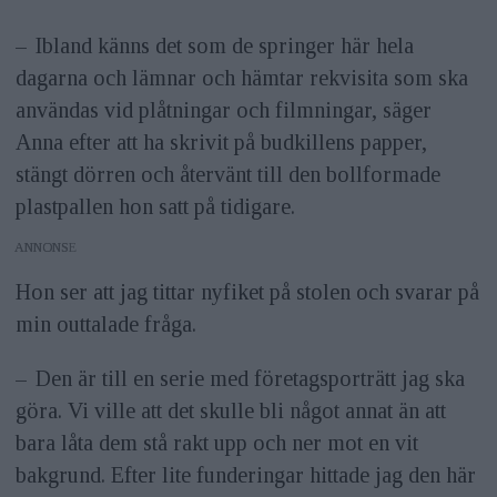
på porträtt
– Ibland känns det som de springer här hela
Utrustning
Canon 5D mark III, 35mm
dagarna och lämnar och hämtar rekvisita som ska
användas vid plåtningar och filmningar, säger
f/1,4, 50mm f/1,2, 85mm f/1,2 några
Anna efter att ha skrivit på budkillens papper,
zoomar och blixtar från Broncolor
stängt dörren och återvänt till den bollformade
plastpallen hon satt på tidigare.
Hemsida
www.astfotograf.se
ANNONS
Hon ser att jag tittar nyfiket på stolen och svarar på
min outtalade fråga.
– Den är till en serie med företagsporträtt jag ska
göra. Vi ville att det skulle bli något annat än att
bara låta dem stå rakt upp och ner mot en vit
bakgrund. Efter lite funderingar hittade jag den här