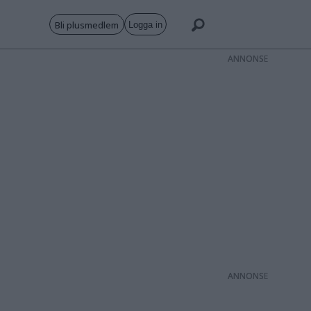
Bli plusmedlem
Logga in
ANNONS
ANNONS