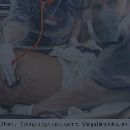
all friska. Men tusentals familjer förlorade sina nära och kära på ett sätt som världen aldrig tidigare skådat. Andra arbetade på utbrändhetens gräns för att rädda liv. I alla dessa männi