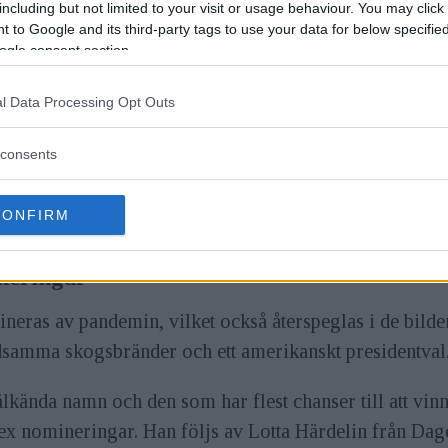
including but not limited to your visit or usage behaviour. You may click 
Årets
 to Google and its third-party tags to use your data for below specifi
Bild PLUS –
best
ogle consent section.
ens bästa medlemskap
Krogh
l Data Processing Opt Outs
störr
pres
consents
även valt att återgå till det årtal då tävlingens vinna
CONFIRM
neringar
ineras av pandemin, vilket också återspeglas i de bilde
dsamma skogsbränder och ett amerikanskt presidentval
älkända namn och den som har flest chanser till att vinn
 nomineringar. Han följs av Lotta Härdelin från Dag