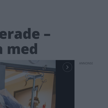
erade –
na med
ANNONS