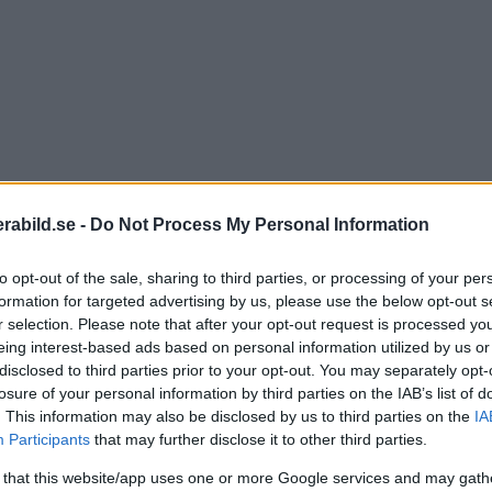
abild.se -
Do Not Process My Personal Information
to opt-out of the sale, sharing to third parties, or processing of your per
formation for targeted advertising by us, please use the below opt-out s
r selection. Please note that after your opt-out request is processed y
eing interest-based ads based on personal information utilized by us or
disclosed to third parties prior to your opt-out. You may separately opt-
losure of your personal information by third parties on the IAB’s list of
. This information may also be disclosed by us to third parties on the
IA
 bild, där Sveriges bildjournalister tävlar med sina bi
Participants
that may further disclose it to other third parties.
u får veta i vilka kategorier deras bilder kan vinna, s
 that this website/app uses one or more Google services and may gath