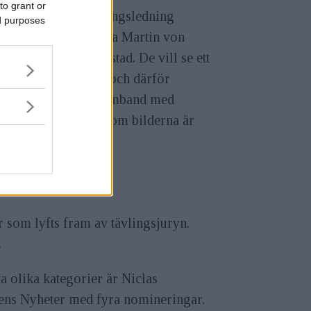
to grant or
 bild har en ny tävlingsledning
ed purposes
ående av fotograferna Martin von
 och Vilhelm Stokstad. De vill se ett
e fokus på innehåll och därför
enteras bilderna i samband med
re presenteras, även om bilderna är
r som lyfts fram av tävlingsjuryn.
.
a olika kategorier är Niclas
ens Nyheter med fyra nomineringar.