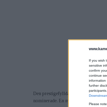
www.kamer
If you wish 
sensitive in
confirm you
continue se
information 
further disc
participants
Den prestigefyllda fototävlingen Årets
Downstream 
nominerade. En nyhet är att vi redan n
Please note