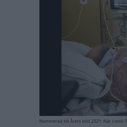
Nominerad till Årets bild 2021: När covid-19 kom till Sverige slog viruset ojämnt. Många lämnades, om inte oberörda, så i alla f