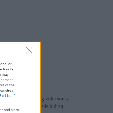
sonal or
ection to
ou may
 personal
out of the
 downstream
B’s List of
lder, presenterar i dag vilka som är
amt med vilka inskickade bidrag.
er and store