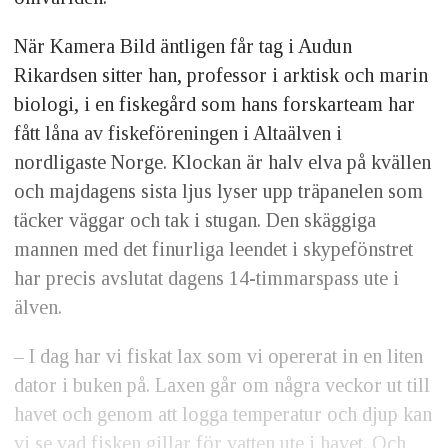
När Kamera Bild äntligen får tag i Audun
Rikardsen sitter han, professor i arktisk och marin
biologi, i en fiskegård som hans forskarteam har
fått låna av fiskeföreningen i Altaälven i
nordligaste Norge. Klockan är halv elva på kvällen
och majdagens sista ljus lyser upp träpanelen som
täcker väggar och tak i stugan. Den skäggiga
mannen med det finurliga leendet i skypefönstret
har precis avslutat dagens 14-timmarspass ute i
älven.
– I dag har vi fiskat lax som vi opererat in en liten
dator i buken på. Laxen går om några veckor ut till
havet och genom att logga temperatur och djup kan
vi se vad fisken gillar för vatten ute i havet. Och