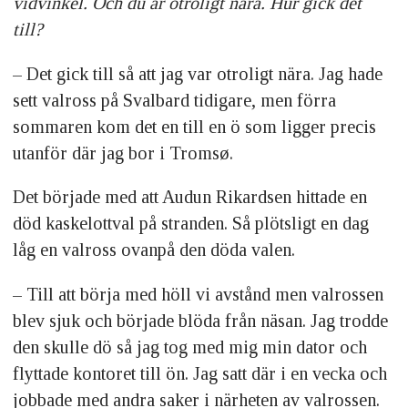
vidvinkel. Och du är otroligt nära. Hur gick det
till?
– Det gick till så att jag var otroligt nära. Jag hade
sett valross på Svalbard tidigare, men förra
sommaren kom det en till en ö som ligger precis
utanför där jag bor i Tromsø.
Det började med att Audun Rikardsen hittade en
död kaskelottval på stranden. Så plötsligt en dag
låg en valross ovanpå den döda valen.
– Till att börja med höll vi avstånd men valrossen
blev sjuk och började blöda från näsan. Jag trodde
den skulle dö så jag tog med mig min dator och
flyttade kontoret till ön. Jag satt där i en vecka och
jobbade med andra saker i närheten av valrossen.