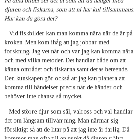
På dina bilder ser det ut som att du hänger med
djuren och fiskarna, som att ni har kul tillsammans.
Hur kan du göra det?
– Vid fiskbilder kan man komma nära när de är på
kroken. Men kom ihåg att jag jobbar med
forskning. Jag vet när och var jag kan komma nära
och med vilka metoder. Det handlar både om att
känna området och fiskarna samt deras beteende.
Den kunskapen gör också att jag kan planera att
komma till händelser precis när de händer och
behöver inte chansa så mycket.
– Med större djur som säl, valross och val handlar
det om långsam tillvänjning. Man närmar sig
försiktigt så att de litar på att jag inte är farlig. Då
kommer man ofta till en punkt då djuren själva