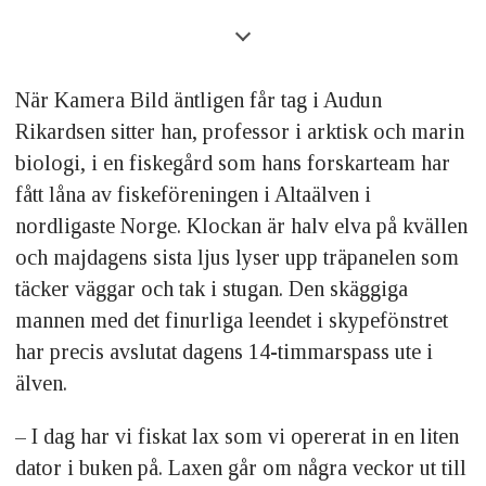
Bor:
Skulsfjorden utanför Tromsø i
norra Norge.
När Kamera Bild äntligen får tag i Audun
Familj:
Sambo.
Rikardsen sitter han, professor i arktisk och marin
biologi, i en fiskegård som hans forskarteam har
Yrke:
Professor i biologi.
fått låna av fiskeföreningen i Altaälven i
nordligaste Norge. Klockan är halv elva på kvällen
Utrustning:
Canon 5D Mark III och
och majdagens sista ljus lyser upp träpanelen som
Canon 1DX. UV-hus från Aquatech för
täcker väggar och tak i stugan. Den skäggiga
snorkling. Använder Fisheye och
mannen med det finurliga leendet i skypefönstret
har precis avslutat dagens 14-timmarspass ute i
vidvinkelobjektiv. Blixtar från Canon.
älven.
Började fotografera:
Hösten 2009,
– I dag har vi fiskat lax som vi opererat in en liten
men fotogra­ferade analogt under
dator i buken på. Laxen går om några veckor ut till
tonåren, framför allt havsörn.