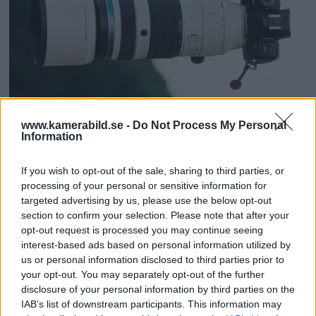
OM System lanserar
www.kamerabild.se -
Do Not Process My Personal
Information
gratislån av kameror &
If you wish to opt-out of the sale, sharing to third parties, or
objektiv i Sverige
processing of your personal or sensitive information for
targeted advertising by us, please use the below opt-out
OM System lanserar nu "Test & Wow"-
section to confirm your selection. Please note that after your
opt-out request is processed you may continue seeing
programmet i Sverige, vilket gör det möjligt
interest-based ads based on personal information utilized by
att låna hem kameror och objektiv under fem
us or personal information disclosed to third parties prior to
dagar för att se hur utrustningen passar dina
your opt-out. You may separately opt-out of the further
behov.
disclosure of your personal information by third parties on the
IAB’s list of downstream participants. This information may