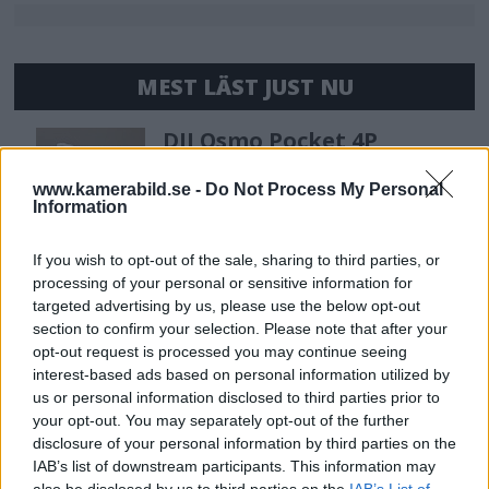
MEST LÄST JUST NU
DJI Osmo Pocket 4P
släppt – får 10-bitars D-
Log 2 & 3x optisk zoom
www.kamerabild.se -
Do Not Process My Personal
Information
If you wish to opt-out of the sale, sharing to third parties, or
Sony lägger bud på
processing of your personal or sensitive information for
Tamron – kan vara värt
targeted advertising by us, please use the below opt-out
12 miljarder kronor
section to confirm your selection. Please note that after your
opt-out request is processed you may continue seeing
interest-based ads based on personal information utilized by
us or personal information disclosed to third parties prior to
OM System lanserar
your opt-out. You may separately opt-out of the further
gratislån av kameror &
disclosure of your personal information by third parties on the
objektiv i Sverige
IAB’s list of downstream participants. This information may
also be disclosed by us to third parties on the
IAB’s List of