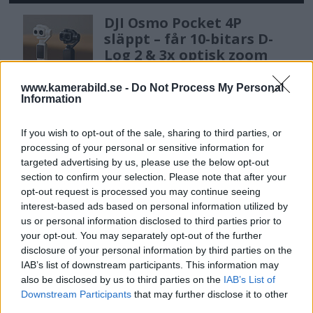
DJI Osmo Pocket 4P
släppt – får 10-bitars D-
Log 2 & 3x optisk zoom
www.kamerabild.se -
Do Not Process My Personal
Information
Sony lägger bud på
Tamron – kan vara värt
If you wish to opt-out of the sale, sharing to third parties, or
12 miljarder kronor
processing of your personal or sensitive information for
targeted advertising by us, please use the below opt-out
section to confirm your selection. Please note that after your
opt-out request is processed you may continue seeing
OM System lanserar
interest-based ads based on personal information utilized by
gratislån av kameror &
us or personal information disclosed to third parties prior to
objektiv i Sverige
your opt-out. You may separately opt-out of the further
disclosure of your personal information by third parties on the
IAB’s list of downstream participants. This information may
also be disclosed by us to third parties on the
IAB’s List of
Sony FE 100-400mm F5,6-8
Downstream Participants
that may further disclose it to other
OSS – lätt telezoom för
third parties.