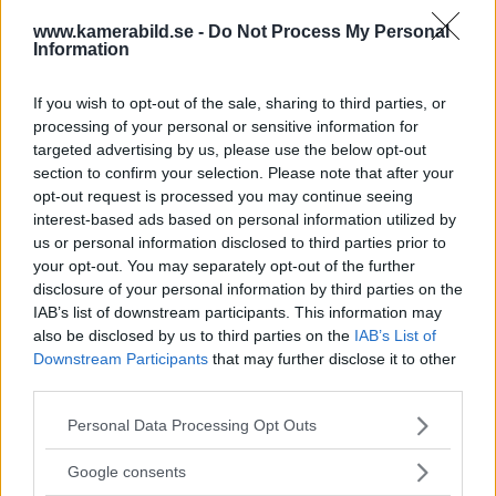
www.kamerabild.se -
Do Not Process My Personal
Information
Foto: Sean van der Steen
If you wish to opt-out of the sale, sharing to third parties, or
Sean van der Steen (Nederländerna)
gör en
processing of your personal or sensitive information for
fotografisk resa längs Kinas första storskaliga
targeted advertising by us, please use the below opt-out
section to confirm your selection. Please note that after your
infrastrukturella projekt utfört i Afrika, den så
opt-out request is processed you may continue seeing
kallade Freedom Railway (Frihetens järnväg), samt
interest-based ads based on personal information utilized by
en reflektion över omgivningarna och de tusentals
us or personal information disclosed to third parties prior to
your opt-out. You may separately opt-out of the further
människor som förlitar sig på tågförbindelsen
disclosure of your personal information by third parties on the
genom den storslagna afrikanska naturen.
IAB’s list of downstream participants. This information may
also be disclosed by us to third parties on the
IAB’s List of
Downstream Participants
that may further disclose it to other
Läs även
third parties.
Please note that this website/app uses one or more Google
Personal Data Processing Opt Outs
services and may gather and store information including but
not limited to your visit or usage behaviour. You may click to
Google consents
grant or deny consent to Google and its third-party tags to