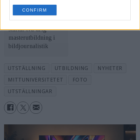
use your data for below specified purposes in below Google
CONFIRM
consent section.
Mittuniversitetet
startar två-årig
masterutbildning i
bildjournalistik
UTSTÄLLNING
UTBILDNING
NYHETER
MITTUNIVERSITETET
FOTO
UTSTÄLLNINGAR