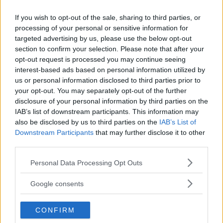
If you wish to opt-out of the sale, sharing to third parties, or
processing of your personal or sensitive information for
targeted advertising by us, please use the below opt-out
section to confirm your selection. Please note that after your
opt-out request is processed you may continue seeing
interest-based ads based on personal information utilized by
us or personal information disclosed to third parties prior to
your opt-out. You may separately opt-out of the further
disclosure of your personal information by third parties on the
OM System lanserar
IAB’s list of downstream participants. This information may
gratislån av kameror &
also be disclosed by us to third parties on the
IAB’s List of
Downstream Participants
that may further disclose it to other
objektiv i Sverige
third parties.
Please note that this website/app uses one or more Google
Personal Data Processing Opt Outs
OM System lanserar nu "Test & Wow"-
services and may gather and store information including but
programmet i Sverige, vilket gör det möjligt
not limited to your visit or usage behaviour. You may click to
Google consents
grant or deny consent to Google and its third-party tags to
att låna hem kameror och objektiv under fem
use your data for below specified purposes in below Google
dagar för att se hur utrustningen passar dina
CONFIRM
consent section.
behov.