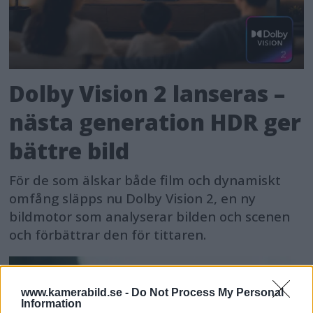
Dolby Vision 2 lanseras –
nästa generation HDR ger
bättre bild
För de som älskar både film och dynamiskt
omfång släpps nu Dolby Vision 2, en ny
bildmotor som analyserar bilden och scenen
och förbättrar den för tittaren.
www.kamerabild.se -
Do Not Process My Personal
Information