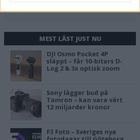
MEST LÄST JUST NU
DJI Osmo Pocket 4P
släppt – får 10-bitars D-
Log 2 & 3x optisk zoom
Sony lägger bud på
Tamron – kan vara värt
12 miljarder kronor
F3 Foto – Sveriges nya
fotodagar till Göteborg,