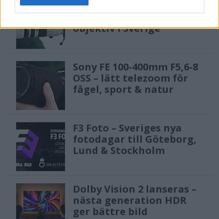
OM System lanserar
gratislån av kameror &
objektiv i Sverige
Sony FE 100-400mm F5,6-8
OSS – lätt telezoom för
fågel, sport & natur
F3 Foto – Sveriges nya
fotodagar till Göteborg,
Lund & Stockholm
Dolby Vision 2 lanseras –
nästa generation HDR
ger bättre bild