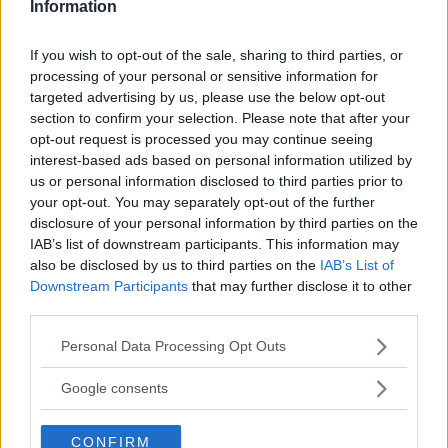
dagar för att se hur utrustningen passar dina
Information
behov.
If you wish to opt-out of the sale, sharing to third parties, or
processing of your personal or sensitive information for
targeted advertising by us, please use the below opt-out
section to confirm your selection. Please note that after your
opt-out request is processed you may continue seeing
MEST LÄST JUST NU
interest-based ads based on personal information utilized by
us or personal information disclosed to third parties prior to
your opt-out. You may separately opt-out of the further
DJI Osmo Pocket 4P
disclosure of your personal information by third parties on the
släppt – får 10-bitars D-
IAB’s list of downstream participants. This information may
Log 2 & 3x optisk zoom
also be disclosed by us to third parties on the
IAB’s List of
Downstream Participants
that may further disclose it to other
third parties.
Sony lägger bud på
Please note that this website/app uses one or more Google
Personal Data Processing Opt Outs
Tamron – kan vara värt
services and may gather and store information including but
12 miljarder kronor
not limited to your visit or usage behaviour. You may click to
Google consents
grant or deny consent to Google and its third-party tags to
use your data for below specified purposes in below Google
CONFIRM
consent section.