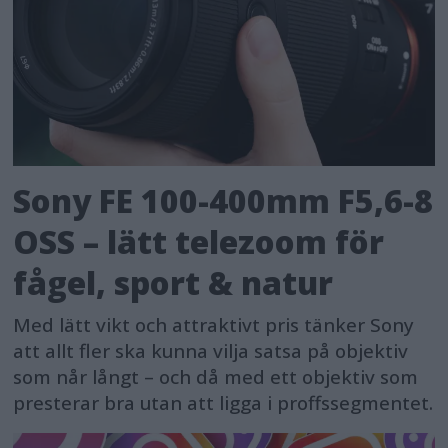
noteringsnivån vad gäller
utrustningsprodukter för
bildbehandling.
Mathew Faulkner, EMEA Director,
Marketing and Innovation, Wide
Sony FE 100-400mm F5,6-8
Format Printing Group på Canon
Europe: ”Med lanseringen av den nya
OSS – lätt telezoom för
imagePROGRAF GP-serien bemöter vi
fågel, sport & natur
behoven på marknaden för exklusiva,
Med lätt vikt och attraktivt pris tänker Sony
förstklassiga affischer. GP-serien
att allt fler ska kunna vilja satsa på objektiv
behåller imagePROGRAFs överlägsna
som når långt – och då med ett objektiv som
utskriftskvalitet och konfigurationen
presterar bra utan att ligga i proffssegmentet.
av de nya LUCIA PRO II-bläcken