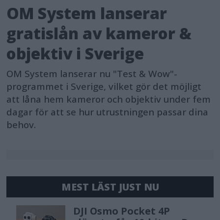
OM System lanserar
lättanvänd – oavsett användarens
kunskapsnivå – och ger ökad
gratislån av kameror &
produktivitet tack vare ett
objektiv i Sverige
statusövervakningssystem för
OM System lanserar nu "Test & Wow"-
bläckspridningen, förenklade
programmet i Sverige, vilket gör det möjligt
inställningar och enklare hantering av
att låna hem kameror och objektiv under fem
utskriftsmaterial. Serien har dubbla
dagar för att se hur utrustningen passar dina
behov.
rullar som samtidigt kan hantera olika
papperstyper och format, så att
användaren automatiskt kan växla
mellan att skriva ut på allt från matt
MEST LÄST JUST NU
till glättat papper utan att avbryta
körningen. Genom att öka hastigheten
DJI Osmo Pocket 4P