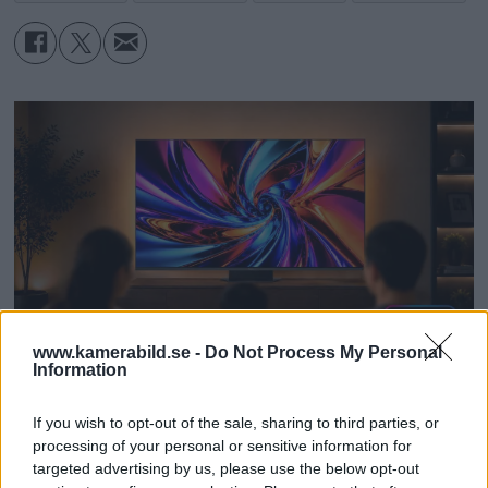
orange – som reproducerar mer
livfulla, effektfulla färger – samt grått,
som bland annat reproducerar mjuka
hudtoner. Resultatet blir att det
återgivna färgomfånget i den nya
serien hanterar 96 % av provboken
PANTONE™ FORMULA GUIDE Solid
Coated[2], något som gör serien
perfekt för utskrift av företagsfärger.
www.kamerabild.se -
Do Not Process My Personal
Väsentligt större hållbarhet
Information
Dolby Vision 2 lanseras –
Med bläckuppsättningen LUCIA PRO II
If you wish to opt-out of the sale, sharing to third parties, or
processing of your personal or sensitive information for
kan användarna producera mycket
nästa generation HDR ger
targeted advertising by us, please use the below opt-out