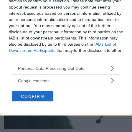
mer hållbara resultat, eftersom de nya
section to confirm your selection. Please note that after your
bättre bild
opt-out request is processed you may continue seeing
bläcken ger ett väsentligt bättre skydd
interest-based ads based on personal information utilized by
För de som älskar både film och dynamiskt
mot nötning på fotopapper. Affischer
us or personal information disclosed to third parties prior to
your opt-out. You may separately opt-out of the further
omfång släpps nu Dolby Vision 2, en ny
och andra utskrifter utsätts för färre
disclosure of your personal information by third parties on the
bildmotor som analyserar bilden och scenen
IAB’s list of downstream participants. This information may
risker att skadas/repas när de
och förbättrar den för tittaren.
also be disclosed by us to third parties on the
IAB’s List of
hanteras, transporteras och monteras
Downstream Participants
that may further disclose it to other
third parties.
på plats. Ett mycket ljusbeständigt
Please note that this website/app uses one or more Google
pigment i bläckuppsättning ökar
Personal Data Processing Opt Outs
services and may gather and store information including but
dessutom färgbeständigheten
not limited to your visit or usage behaviour. You may click to
Google consents
grant or deny consent to Google and its third-party tags to
dramatiskt, så att konstverken kanske
use your data for below specified purposes in below Google
CONFIRM
kan bevaras i upp till 200 år[3].
consent section.
Ett lyft för produktiviteten
Den nya imagePROGRAF GP-serien är