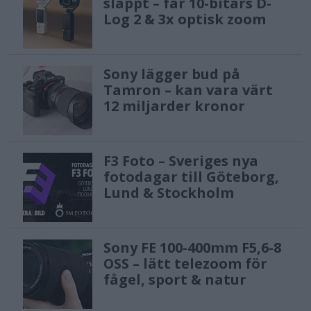
släppt – får 10-bitars D-
på den automatiska
Log 2 & 3x optisk zoom
inmatningsprocessen har materialets
inmatningstid också reducerats med
cirka 40 %[4].
Sony lägger bud på
Tamron – kan vara värt
12 miljarder kronor
Miljöhänsyn
I linje med Canons mål att minska
F3 Foto – Sveriges nya
miljöavtrycket från sina produkter och
fotodagar till Göteborg,
Lund & Stockholm
verksamheter genom att använda
resurser på ett ansvarsfullt sätt,
minimera avfallet, öka effektiviteten
Sony FE 100-400mm F5,6-8
och stödja innovation, så har
OSS – lätt telezoom för
fågel, sport & natur
mängden expanderad styrenplast
reducerats i förpackningsmaterialet