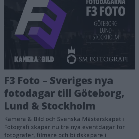
(Green Electronics Council), en
amerikansk icke-vinstdrivande
organisation, med syfte att utveckla
och stödja marknaden för miljövänliga
produkter.
F3 Foto – Sveriges nya
fotodagar till Göteborg,
Lund & Stockholm
Kamera & Bild och Svenska Mästerskapet i
Fotografi skapar nu tre nya eventdagar för
fotografer, filmare och bildskapare i