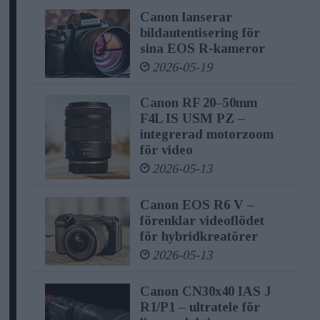
Canon lanserar en ny imagePROGRAF
Canon lanserar
bildautentisering för
GP storformatskrivarserie med 7
sina EOS R-kameror
färger för både kommersiella och
2026-05-19
interna utskriftsleverantörer. Serien är
Canon RF 20–50mm
i första hand designad för exklusiva
F4L IS USM PZ –
affischer, men lämpar sig också för
integrerad motorzoom
för video
andra grafiska tillämpningar, som
2026-05-13
utskrift av fotografier. Serien består av
tre modeller: imagePROGRAF GP-6600S
Canon EOS R6 V –
förenklar videoflödet
(60”/1524 mm), GP-4600S (44”/1118 mm)
för hybridkreatörer
och GP-2600S (24”/610 mm) – som nu
2026-05-13
ersätter imagePROGRAF PRO-6100S
Canon CN30x40 IAS J
och PRO-4100S. Med den nya
R1/P1 – ultratele för
pigmentbaserade bläckuppsättningen