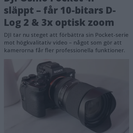
släppt – får 10-bitars D-
FORMULA GUIDE Solid Coated när
Canons papper Premium Semi-glossy 2
Log 2 & 3x optisk zoom
används, med imagePROGRAF
DJI tar nu steget att förbättra sin Pocket-serie
skrivardrivrutin inställd på [High]
mot högkvalitativ video – något som gör att
[Colour Correction Off].
kamerorna får fler professionella funktioner.
[3] När Canons papper Heavy Coated
HG används. Uppskattad varaktighet
beräknad enligt testmetod av
ljusbeständighet inomhus.
Livslängdskriterier enligt
utvärderingsmetod för digitala
färgfotoutskrifter (JEITA CP-3901B)
publicerad av JEITA (Japan Electronics