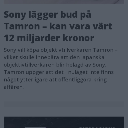
and Information Technology
Sony lägger bud på
Industries Association).
Tamron – kan vara värt
[4] Från 123 sek (tidigare
12 miljarder kronor
imagePROGRAF PRO-serie) till 73 sek
Sony vill köpa objektivtillverkaren Tamron –
(nya imagePROGRAF PRO-serien).
vilket skulle innebära att den japanska
objektivtillverkaren blir helägd av Sony.
[5] Viktförhållande, GP-6600S
Tamron uppger att det i nuläget inte finns
reducerat med 58,9 %. GP-2600S
något ytterligare att offentliggöra kring
använder inte polystyrenskum i
affären.
produktförpackningen.
[6] Ett miljömässigt
bedömningssystem upprättat av GEC