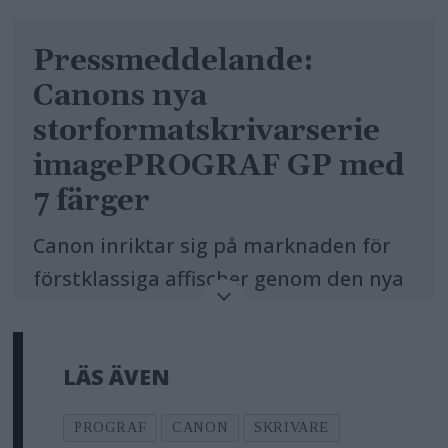
Pressmeddelande:
Canons nya
storformatskrivarserie
imagePROGRAF GP med
7 färger
Canon inriktar sig på marknaden för
förstklassiga affischer genom den nya
storformatskrivarserien
imagePROGRAF GP med 7 färger och
LÄS ÄVEN
orange och grått bläck för livfull och
mjuk färgåtergivning.
PROGRAF
CANON
SKRIVARE