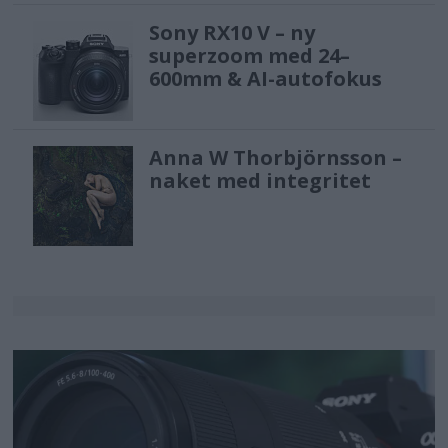
för nya serien – till exempel har 89,5 %
Sony RX10 V – ny
superzoom med 24–
[5] mindre polystyrenskum använts
600mm & AI-autofokus
för GP-4600S jämfört med dess
föregångare. Den minskade
Anna W Thorbjörnsson –
strömförbrukningen – 94W eller lägre i
naket med integritet
drift och 2,2W eller lägre i standby –
har liksom andra uppfyllda kriterier
också bidragit till att serien rankas
som en ”Gold”-produkt enligt USA:s
EPEAT[6] miljömässiga
bedömningssystem (Electronic
Product Environmental Assessment
Tool), som är den högsta