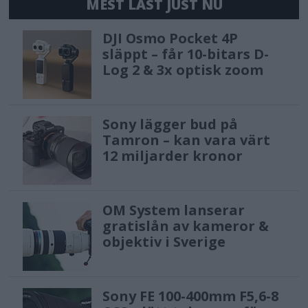
MEST LÄST JUST NU
DJI Osmo Pocket 4P
släppt – får 10-bitars D-
Log 2 & 3x optisk zoom
Sony lägger bud på
Tamron – kan vara värt
12 miljarder kronor
OM System lanserar
gratislån av kameror &
objektiv i Sverige
Sony FE 100-400mm F5,6-8