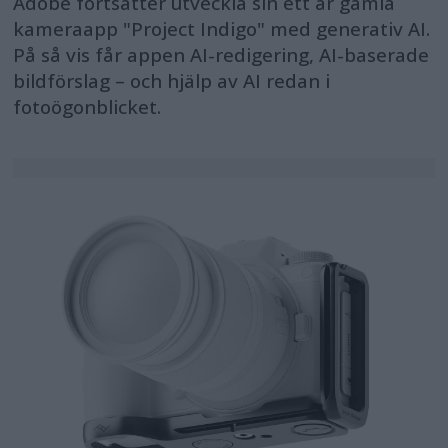
Adobe fortsätter utveckla sin ett år gamla
kameraapp "Project Indigo" med generativ AI.
På så vis får appen AI-redigering, AI-baserade
bildförslag – och hjälp av AI redan i
fotoögonblicket.