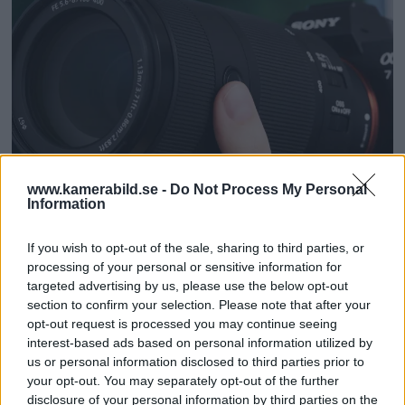
www.kamerabild.se -
Do Not Process My Personal
Information
Sony FE 100-400mm F5,6-8
If you wish to opt-out of the sale, sharing to third parties, or
processing of your personal or sensitive information for
OSS – lätt telezoom för
targeted advertising by us, please use the below opt-out
section to confirm your selection. Please note that after your
fågel, sport & natur
opt-out request is processed you may continue seeing
interest-based ads based on personal information utilized by
Med lätt vikt och attraktivt pris tänker Sony
us or personal information disclosed to third parties prior to
att allt fler ska kunna vilja satsa på objektiv
your opt-out. You may separately opt-out of the further
disclosure of your personal information by third parties on the