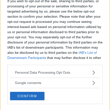
If you wish to opt-out of the sale, sharing to third parties, or
processing of your personal or sensitive information for
targeted advertising by us, please use the below opt-out
MEST LÄST JUST NU
section to confirm your selection. Please note that after your
opt-out request is processed you may continue seeing
DJI Osmo Pocket 4P
interest-based ads based on personal information utilized by
släppt – får 10-bitars D-
us or personal information disclosed to third parties prior to
Log 2 & 3x optisk zoom
your opt-out. You may separately opt-out of the further
disclosure of your personal information by third parties on the
IAB’s list of downstream participants. This information may
also be disclosed by us to third parties on the
IAB’s List of
Sony lägger bud på
Downstream Participants
that may further disclose it to other
Tamron – kan vara värt
third parties.
12 miljarder kronor
Please note that this website/app uses one or more Google
Personal Data Processing Opt Outs
services and may gather and store information including but
not limited to your visit or usage behaviour. You may click to
Google consents
OM System lanserar
grant or deny consent to Google and its third-party tags to
use your data for below specified purposes in below Google
gratislån av kameror &
CONFIRM
consent section.
objektiv i Sverige