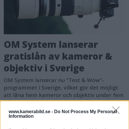
OM System lanserar
gratislån av kameror &
objektiv i Sverige
OM System lanserar nu "Test & Wow"-
programmet i Sverige, vilket gör det möjligt
att låna hem kameror och objektiv under fem
dagar för att se hur utrustningen passar dina
behov.
www.kamerabild.se -
Do Not Process My Personal
Information