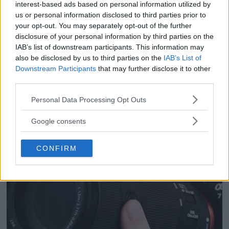
interest-based ads based on personal information utilized by
us or personal information disclosed to third parties prior to
your opt-out. You may separately opt-out of the further
disclosure of your personal information by third parties on the
Sony RX10 V – ny
IAB’s list of downstream participants. This information may
superzoom med 24–
also be disclosed by us to third parties on the
IAB’s List of
600mm & AI-autofokus
Downstream Participants
that may further disclose it to other
third parties.
Please note that this website/app uses one or more Google
Personal Data Processing Opt Outs
services and may gather and store information including but
not limited to your visit or usage behaviour. You may click to
Google consents
grant or deny consent to Google and its third-party tags to
use your data for below specified purposes in below Google
CONFIRM
consent section.