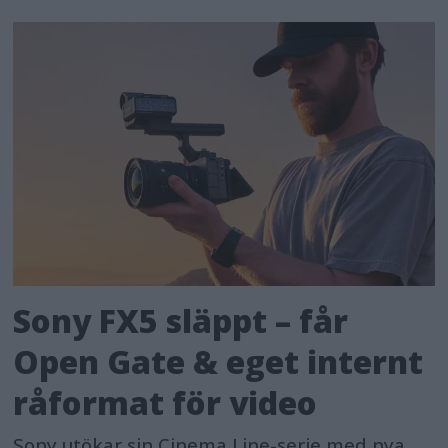
Sony FX5 släppt – får
Open Gate & eget internt
råformat för video
Sony utökar sin Cinema Line-serie med nya