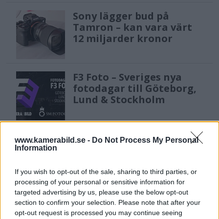
Sony lägger bud på
Tamron – kan vara värt
12 miljarder kronor
F3 Foto – Sveriges nya
fotodagar till Göteborg,
Lund & Stockholm
Sony FE 100-400mm F5,6-8
www.kamerabild.se -
Do Not Process My Personal
OSS – lätt telezoom för
Information
fågel, sport & natur
If you wish to opt-out of the sale, sharing to third parties, or
processing of your personal or sensitive information for
targeted advertising by us, please use the below opt-out
Anna W Thorbjörnsson –
section to confirm your selection. Please note that after your
naket med integritet
opt-out request is processed you may continue seeing