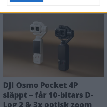
DJI Osmo Pocket 4P
släppt – får 10-bitars D-
Log 2 & 3x optisk zoom