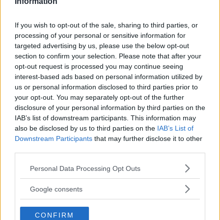
Information
If you wish to opt-out of the sale, sharing to third parties, or
Anna W Thorbjörnsson –
processing of your personal or sensitive information for
naket med integritet
targeted advertising by us, please use the below opt-out
section to confirm your selection. Please note that after your
opt-out request is processed you may continue seeing
interest-based ads based on personal information utilized by
us or personal information disclosed to third parties prior to
Sony FE 100-400mm F5,6-8
your opt-out. You may separately opt-out of the further
OSS – lätt telezoom för
disclosure of your personal information by third parties on the
fågel, sport & natur
IAB’s list of downstream participants. This information may
also be disclosed by us to third parties on the
IAB’s List of
Downstream Participants
that may further disclose it to other
third parties.
Sony RX10 V – ny
superzoom med 24–
Please note that this website/app uses one or more Google
Personal Data Processing Opt Outs
600mm & AI-autofokus
services and may gather and store information including but
not limited to your visit or usage behaviour. You may click to
Google consents
grant or deny consent to Google and its third-party tags to
use your data for below specified purposes in below Google
CONFIRM
consent section.