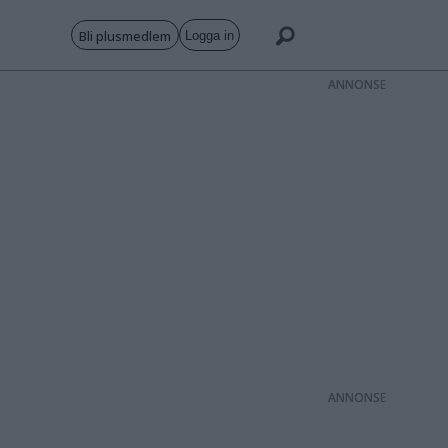
Bli plusmedlem
Logga in
ANNONS
ANNONS