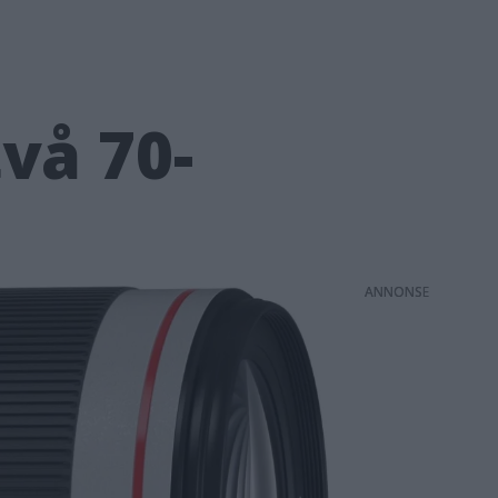
vå 70-
ANNONS