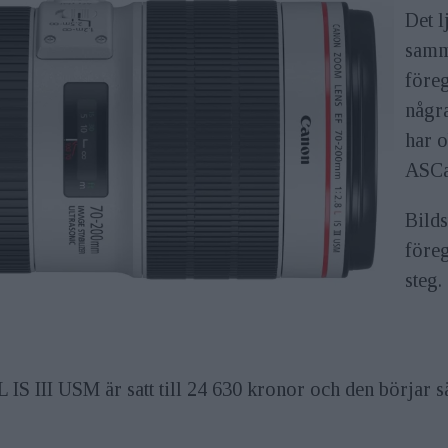
Det l
samm
före
några
har o
ASCa
Bild
före
steg.
IS III USM är satt till 24 630 kronor och den börjar säl