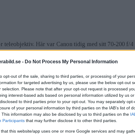
teleobjektiv. Här var Canon tidig med sitt 70-200 f/4 
yaEF 70-200 mm f/4L IS II USM är helt nykonstruerat o
abild.se -
Do Not Process My Personal Information
to opt-out of the sale, sharing to third parties, or processing of your per
formation for targeted advertising by us, please use the below opt-out s
ren har förbättras på flertalet punkter, varav enförbät
r selection. Please note that after your opt-out request is processed y
eing interest-based ads based on personal information utilized by us or
m ska stöta bort smuts och vattendroppar. Objektivets 
disclosed to third parties prior to your opt-out. You may separately opt-
losure of your personal information by third parties on the IAB’s list of
. This information may also be disclosed by us to third parties on the
IA
Participants
that may further disclose it to other third parties.
 that this website/app uses one or more Google services and may gath