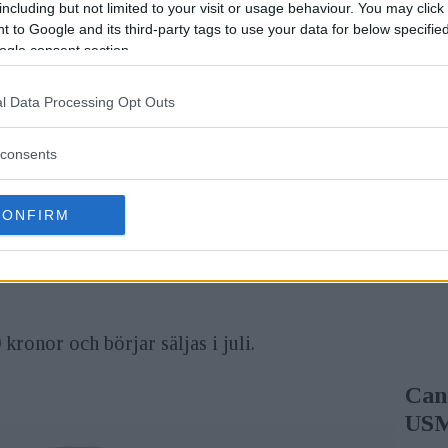
g som ska fungera i fem steg, gentemot föregångaren s
including but not limited to your visit or usage behaviour. You may click 
 to Google and its third-party tags to use your data for below specifi
ons 100-400 f/4,5-5,6 IS II USM. Mätningarna är uppmä
ogle consent section.
l Data Processing Opt Outs
använder en kombination av en ringformad ultraljudsm
utvecklad firmware. Det ska ge en högre hastighet oc
consents
CONFIRM
er vilket är 20 centimeter kortare än föregångaren.C
ram mer än föregångaren.
ronor och börjar säljas i juli.
Can
US