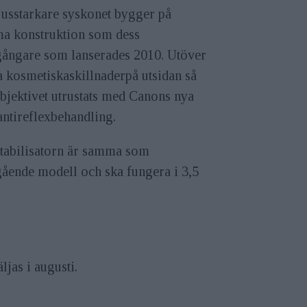
jusstarkare syskonet bygger på
a konstruktion som dess
gångare som lanserades 2010. Utöver
 kosmetiskaskillnaderpå utsidan så
bjektivet utrustats med Canons nya
ntireflexbehandling.
stabilisatorn är samma som
gående modell och ska fungera i 3,5
jas i augusti.